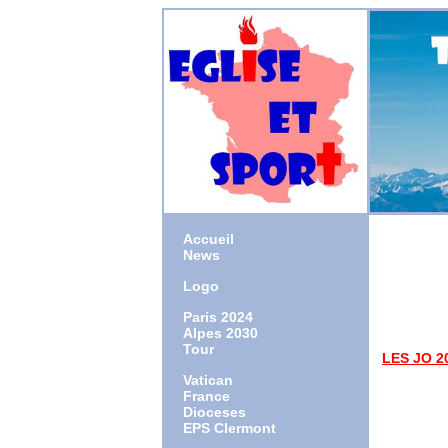
Accueil
News
Logo
1957 : 
1990 : o
Paris 2024
2013 : 
Alpes 2030
Tour
LES JO 2
Parole à
Vatican
France
Dioceses
EPS Clermont