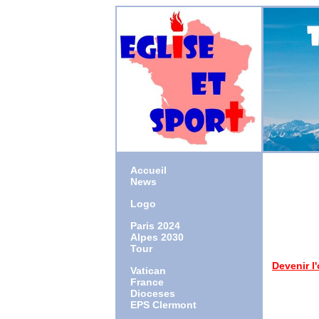
Accueil
News
Logo
1945 : 
1972 : or
Paris 2024
2002 : 
Alpes 2030
2010 : 
Tour
Devenir l
Vatican
homélie 
France
Dioceses
EPS Clermont