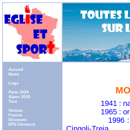
Accueil
News
Logo
MO
Paris 2024
Alpes 2030
Tour
1941 : naissanc
1965 : ordonné 
Vatican
France
1996
:
Dioceses
EPS Clermont
Cingoli-Treia