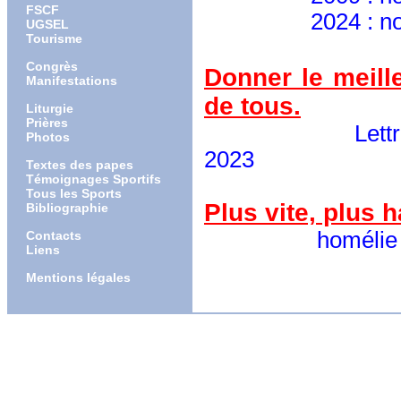
FSCF
2024 : nommé 
UGSEL
Tourisme
Congrès
Donner le meill
Manifestations
de tous.
Liturgie
Prières
Lettre pastora
Photos
2023
Textes des papes
Témoignages Sportifs
Tous les Sports
Plus vite, plus 
Bibliographie
homélie lors de
Contacts
Liens
Mentions légales