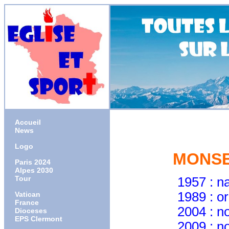
Accueil
News
Logo
MONSE
Paris 2024
Alpes 2030
Tour
1957 : naiss
1989 : ordonné p
Vatican
France
2004 : nommé év
Dioceses
EPS Clermont
2009 : nommé 