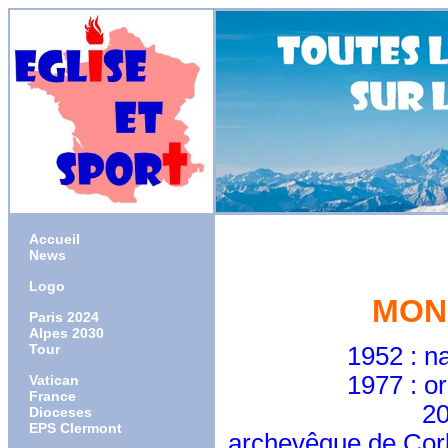
Accueil
News
Logo
MON
Paris 2024
Alpes 2030
Tour
1952 : naissanc
1977 : ordonné p
Vatican
France
200
Dioceses
EPS Clermont
archevêque de Cor