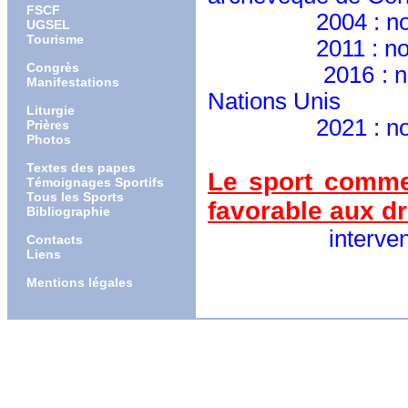
FSCF
2004 :
n
UGSEL
Tourisme
2011 :
no
Congrès
2016 : nommé o
Manifestations
Nations Unis
Liturgie
2021 :
n
Prières
Photos
Textes des papes
Le sport comme
Témoignages Sportifs
Tous les Sports
favorable aux d
Bibliographie
intervention à 
Contacts
Liens
Mentions légales