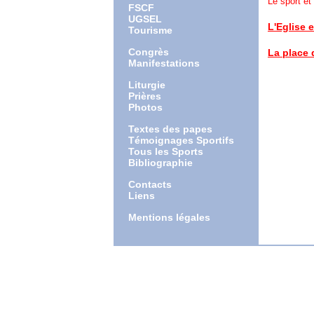
Le sport et 
FSCF
homélie l
UGSEL
L'Eglise e
Tourisme
interventi
Congrès
La place 
Manifestations
débat lor
Liturgie
Prières
Photos
Textes des papes
Témoignages Sportifs
Tous les Sports
Bibliographie
Contacts
Liens
Mentions légales