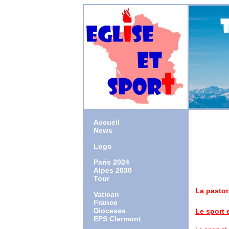
Accueil
News
Logo
1958 : 
1986 : o
Paris 2024
2009 : 
Alpes 2030
2016 : 
Tour
La pastor
Vatican
interview
France
Dioceses
Le sport e
EPS Clermont
homélie l