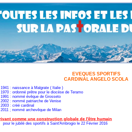
EVEQUES SPORTIFS
CARDINAL ANGELO SCOLA
aissance à Malgrate ( Italie )
rdonné prêtre pour le diocèse de Teramo
91
: nommé évêque de Grosseto
nommé patriarche de Venise
créé cardinal
nommé archevêque de Milan
vivant comme une construction globale de l'être humain
ubilé des sportifs à Saint'Ambrogio le 22 Février 2016