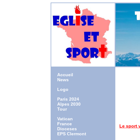
Accueil
News
Logo
1941 : n
1970 : o
Paris 2024
19
Alpes 2030
2002 : 
Tour
2003 : 
2011 ; 
Vatican
France
Le sport 
Dioceses
pour le j
EPS Clermont