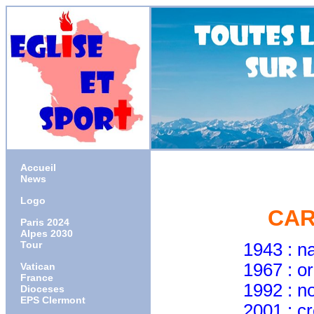
Accueil
News
Logo
CAR
Paris 2024
Alpes 2030
Tour
1943 : naissanc
1967 : ordonné 
Vatican
France
1992 : nommé 
Dioceses
EPS Clermont
2001 : créé 