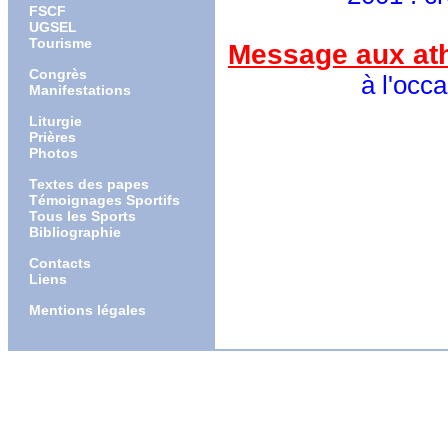
FSCF
UGSEL
Tourisme
Message aux ath
Congrès
à l'occasion d
Manifestations
Liturgie
Prières
Photos
Textes des papes
Témoignages Sportifs
Tous les Sports
Bibliographie
Contacts
Liens
Mentions légales