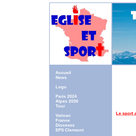
Accueil
News
Logo
1954 : na
1980 : or
Paris 2024
20
Alpes 2030
2017 : 
Tour
Le sport 
Vatican
Rapport à
France
Dioceses
EPS Clermont