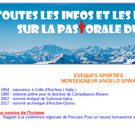
EVEQUES SPORTIFS
MONSEIGNEUR ANGELO SPIN
issance à Colle d'Anchise ( Italie )
donné prêtre pour le diocèse de Campobasso-Boiano
07
: nommé évêque de Sulmona-Valva
nommé archvêque d'Ancône-Osimo
au service de l'homme
 la conférence régionale de Pescara 'Pour un nouvel humanisme sporti