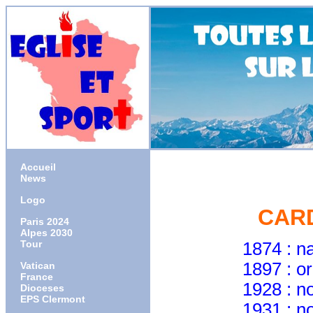
Accueil
News
Logo
CAR
Paris 2024
Alpes 2030
Tour
1874 : naissanc
1897 : ordonné 
Vatican
France
1928 : nommé é
Dioceses
EPS Clermont
1931 : nommé 