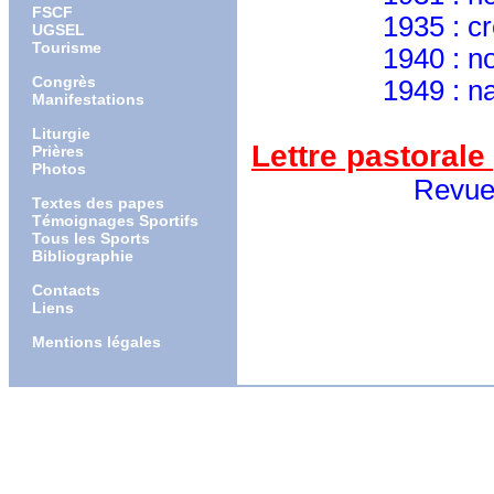
FSCF
1935 : créé ca
UGSEL
Tourisme
1940 : nommé 
Congrès
1949 : naissa
Manifestations
Liturgie
Lettre pastorale
Prières
Photos
Revue " Les 
Textes des papes
Témoignages Sportifs
Tous les Sports
Bibliographie
Contacts
Liens
Mentions légales