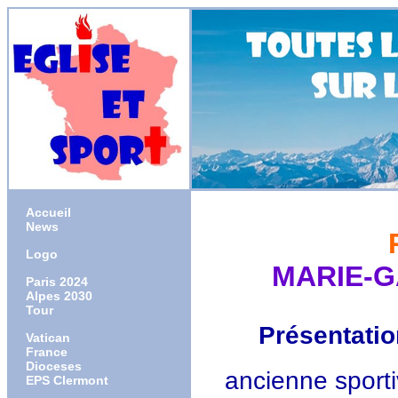
Accueil
News
Logo
MARIE-G
Paris 2024
Alpes 2030
Tour
Présentatio
Vatican
France
Dioceses
ancienne sportiv
EPS Clermont