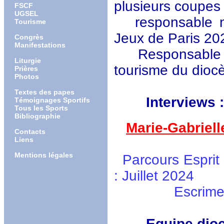
plusieurs coupes
FSCF
UGSEL
responsable nat
Tourisme
Jeux de Paris 20
Congrès
Manifestations
Responsable di
Liturgie
tourisme du dioc
Prières
Photos
Textes des papes
Interviews :
Témoignages Sportifs
Tous les Sports
Bibliographie
Marie-Gabrielle
Contacts
Liens
Mentions légales
Parcours Esprit 
: Juillet 2024
Escrime : Frui
Equipe dioc