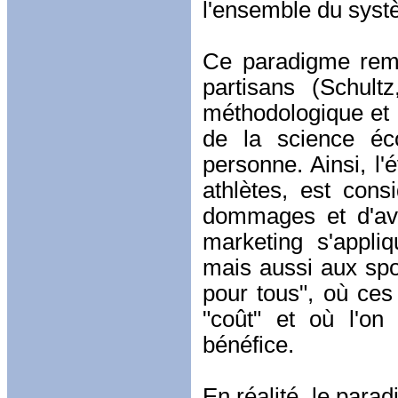
l'ensemble du syst
Ce paradigme remo
partisans (Schul
méthodologique et 
de la science é
personne. Ainsi, l'
athlètes, est con
dommages et d'ava
marketing s'appli
mais aussi aux spo
pour tous", où ces
"coût" et où l'on
bénéfice.
En réalité, le para