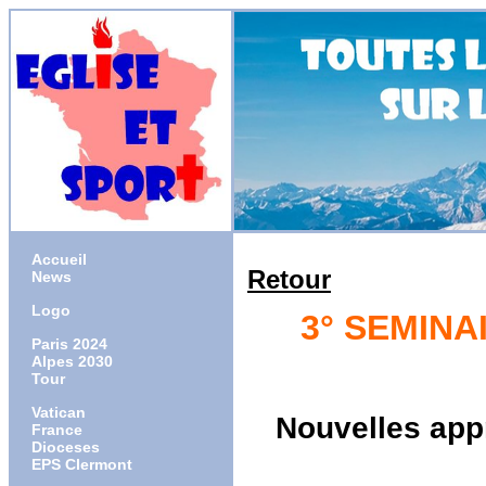
Accueil
Retour
News
Logo
3° SEMINA
Paris 2024
Alpes 2030
Tour
Vatican
Nouvelles appr
France
Dioceses
EPS Clermont