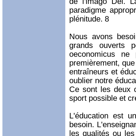
de l'imago Dei. L
paradigme appropr
plénitude. 8
Nous avons besoin
grands ouverts 
oeconomicus ne p
premièrement, que 
entraîneurs et éd
oublier notre éduc
Ce sont les deux c
sport possible et cr
L'éducation est u
besoin. L'enseigna
les qualités ou les