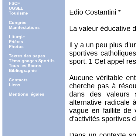
FSCF
UGSEL
Edio Costantini *
Tourisme
Congrès
La valeur éducative d
Manifestations
Liturgie
Prières
Il y a un peu plus d'u
Photos
sportives catholique
Textes des papes
sport. 1 Cet appel rest
Témoignages Sportifs
Tous les Sports
Bibliographie
Aucune véritable entr
Contacts
cherche pas à résoud
Liens
dans des valeurs s
Mentions légales
alternative radicale 
vague en faillite de
d'activités sportives 
Dans un contexte soci