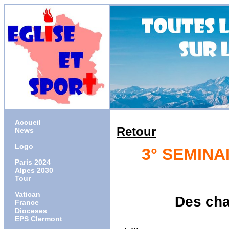
Accueil
Retour
News
Logo
3° SEMINA
Paris 2024
Alpes 2030
Tour
Vatican
Des cha
France
Dioceses
EPS Clermont