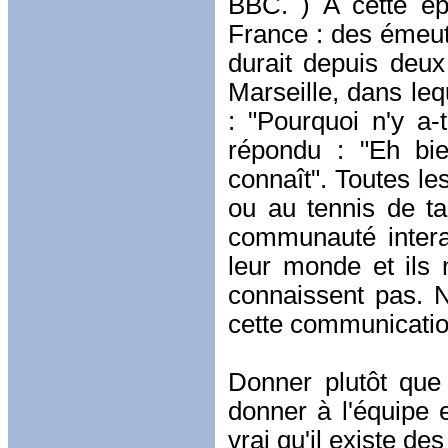
BBC. ) A cette ép
France : des émeut
durait depuis deux 
Marseille, dans leq
: "Pourquoi n'y a-
répondu : "Eh bi
connaît". Toutes le
ou au tennis de ta
communauté interag
leur monde et ils 
connaissent pas. N
cette communicatio
Donner plutôt que 
donner à l'équipe e
vrai qu'il existe de