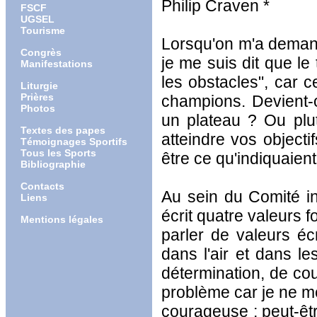
Philip Craven *
FSCF
UGSEL
Tourisme
Lorsqu'on m'a demand
Congrès
je me suis dit que le
Manifestations
les obstacles", car 
Liturgie
Prières
champions. Devient-
Photos
un plateau ? Ou plut
Textes des papes
atteindre vos object
Témoignages Sportifs
Tous les Sports
être ce qu'indiquaien
Bibliographie
Contacts
Au sein du Comité in
Liens
écrit quatre valeurs
Mentions légales
parler de valeurs éc
dans l'air et dans l
détermination, de cou
problème car je ne 
courageuse ; peut-êtr