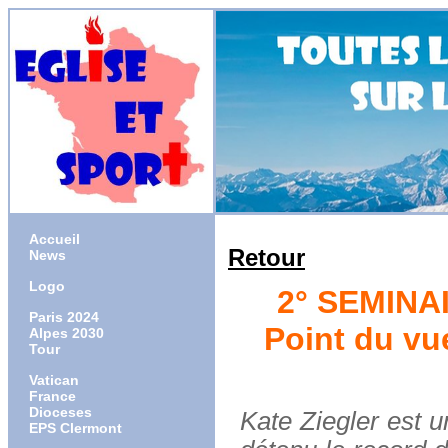
Accueil
Retour
News
Logo
2° SEMINA
Paris 2024
Point du v
Alpes 2030
Tour
Vatican
France
Dioceses
Kate Ziegler est 
EPS Clermont