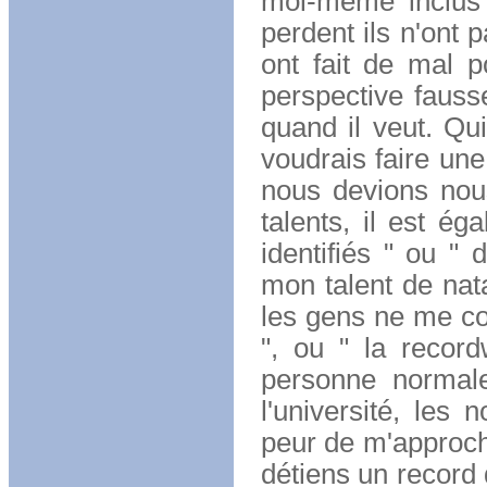
moi-même inclus 
perdent ils n'ont 
ont fait de mal p
perspective faus
quand il veut. Qu
voudrais faire un
nous devions nou
talents, il est é
identifiés " ou " 
mon talent de nata
les gens ne me co
", ou " la recor
personne normal
l'université, les 
peur de m'approche
détiens un record 