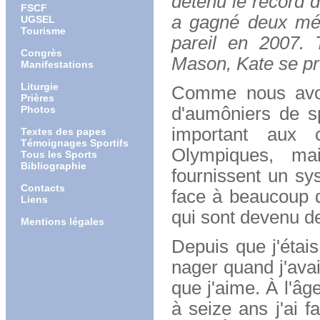
détenu le record 
FSCF
a gagné deux méd
UGSEL
Tourisme
pareil en 2007. 
Congrès
Mason, Kate se p
Manifestations
Liturgie
Comme nous avons
Prières
Photos
d'aumôniers de sp
important aux 
Textes des papes
Témoignages Sportifs
Olympiques, mai
Tous les Sports
Bibliographie
fournissent un sy
Contacts
face à beaucoup de
Liens
qui sont devenu de
Mentions légales
Depuis que j'étais
nager quand j'avai
que j'aime. À l'âg
à seize ans j'ai f