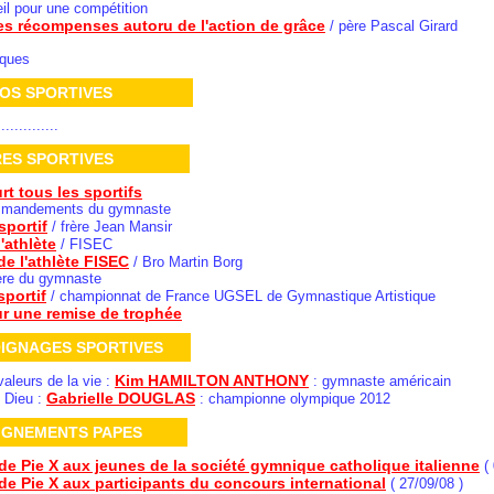
il pour une compétition
s récompenses autoru de l'action de grâce
/ père Pascal Girard
iques
TOS SPORTIVES
..............
ERES SPORTIVES
rt tous les sportifs
mmandements du gymnaste
sportif
/ frère Jean Mansir
l'athlète
/ FISEC
de l'athlète FISEC
/ Bro Martin Borg
ère du gymnaste
sportif
/ championnat de France UGSEL de Gymnastique Artistique
ur une remise de trophée
IGNAGES SPORTIVES
Kim HAMILTON ANTHONY
valeurs de la vie :
: gymnaste américain
Gabrielle DOUGLAS
e Dieu :
: championne olympique 2012
IGNEMENTS PAPES
de Pie X aux jeunes de la société gymnique catholique italienne
(
de Pie X aux participants du concours international
( 27/09/08 )