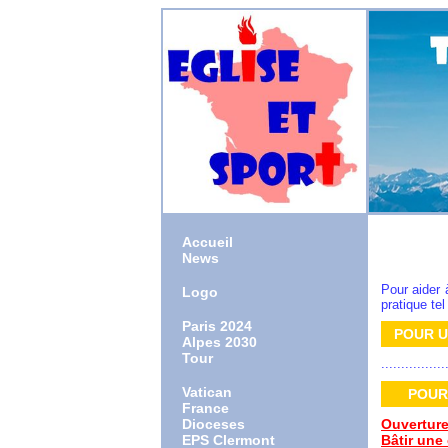
Accueil
News
Pour aider 
Logo
pratique te
Paris 2024
POUR 
Alpes 2030
Tour
................
Vatican
POUR
France
Dioceses
Ouverture
EPS Clermont
Bâtir une