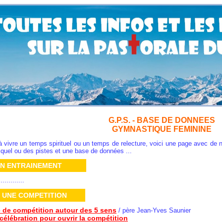
G.P.S. - BASE DE DONNEES
GYMNASTIQUE FEMININE
à vivre un temps spirituel ou un temps de relecture, voici une page avec de
l quel ou des pistes et une base de données ...
UN ENTRAINEMENT
.............
 UNE COMPETITION
 de compétition autour des 5 sens
/ père Jean-Yves Saunier
 célébration pour ouvrir la compétition