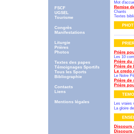
Mot d'accue
Remise de
FSCF
Chants
UGSEL
Textes bibl
Tourisme
PHO
Congrès
Manifestations
................
Liturgie
PRI
Prières
Photos
Prière pou
Les 10 co
Prière du 
Textes des papes
Prière de 
Témoignages Sportifs
Le credo 
Tous les Sports
Le Notre P
Bibliographie
Prière de 
Prière po
Contacts
Liens
TEMO
Mentions légales
Les vraies 
La gloire d
ENSE
Discours 
Discours 