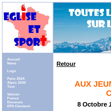
Accueil
Retour
News
Logo
Paris 2024
AUX JEU
Alpes 2030
Tour
C
Vatican
France
Dioceses
8 Octobre
EPS Clermont