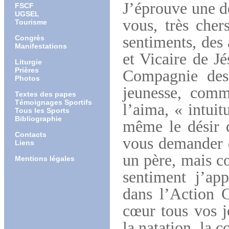
J’éprouve une d
FSCF
UGSEL
vous, très cher
Tourisme
sentiments, des 
Congrès
Manifestations
et
Vicaire de Jé
Liturgie
Prières
Compagnie des 
Photos
jeunesse, comm
Textes des papes
Témoignages Sportifs
l’aima, « intuit
Tous les Sports
Bibliographie
même le désir 
Contacts
vous demander 
Liens
un père, mais c
Mentions légales
sentiment j’ap
dans l’Action C
cœur tous vos je
la natation, la 