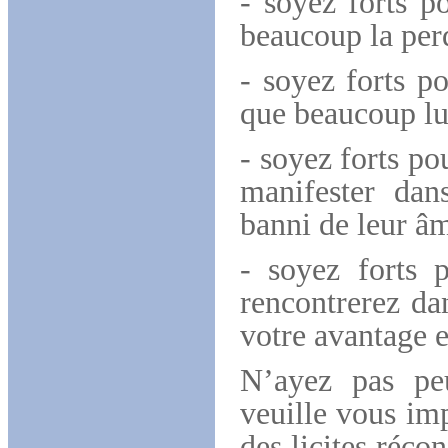
- soyez forts p
beaucoup la per
- soyez forts po
que beaucoup lui
- soyez forts po
manifester dan
banni de leur â
- soyez forts 
rencontrerez da
votre avantage e
N’ayez pas peu
veuille vous im
des licites réco