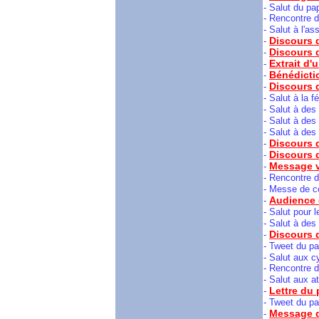
- Salut du pa
- Rencontre d
- Salut à l'as
Discours d
-
Discours d
-
Extrait d'
-
Bénédicti
-
Discours d
-
- Salut à la 
- Salut à des 
- Salut à des 
- Salut à des
Discours d
-
Discours 
-
Message v
-
- Rencontre d
- Messe de co
Audience 
-
- Salut pour l
- Salut à des 
Discours 
-
-
Tweet du pa
- Salut aux c
- Rencontre d
- Salut aux a
Lettre du 
-
- Tweet du pa
Message d
-