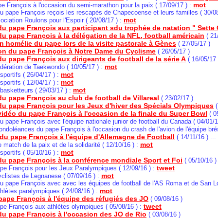
mot
pe François à l'occasion du semi-marathon pour la paix ( 17/09/17 ) :
u pape François reçois les rescapés de Chapecoense et leurs familles ( 30/08
mot
sociation Roulons pour l'Espoir ( 20/08/17 ) :
u pape François aux participant sdu trophée de natation " Sette C
u pape François à la délégation de la NFL, football américain
( 21
un homélie du pape lors de la visite pastorale à Gènes
( 27/05/17 )
on du pape François à Notre Dame du Cyclisme
( 26/05/17 )
u pape François aux dirigeants de football de la série A
( 16/05/17 
mot
fédération de Taekwondo ( 10/05/17 ) :
mot
sportifs ( 26/04/17 ) :
mot
sportifs ( 12/04/17 ) :
mot
 basketteurs ( 29/03/17 ) :
u pape François au club de football de Villareal
( 23/02/17 )
du pape François pour les Jeux d'hiver des Spécials Olympiques
(
idéo du pape François à l'occasion de la finale du Super Bowl
( 0
u pape François avec l'équipe nationale junior de football du Canada ( 04/01/1
ndoléances du pape François à l'occasion du crash de l'avion de l'équipe brés
du pape François à l'équipe d'Allemagne de Football
( 14/11/16 ) ...
mot
e match de la paix et de la solidarité ( 12/10/16 ) :
mot
sportifs ( 05/10/16 ) :
du pape François à la conférence mondiale Sport et Foi
( 05/10/16 )
tweet
pe François pour les Jeux Paralympiques
( 12/09/16 ) :
mot
yclistes de Legnanese ( 07/09/16 ) :
u pape François avec avec les équipes de football de l'AS Roma et de San Lo
mot
thlètes paralympiques ( 24/08/16 ) :
pape François à l'équipe des réfugiés des JO
( 09/08/16 )
tweet
pe François aux athlètes olympiques ( 05/08/16 ) :
u pape François à l'occasion des JO de Rio
( 03/08/16 )