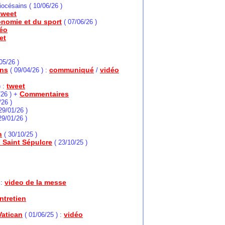
iocésains ( 10/06/26 )
tweet
conomie et du sport
( 07/06/26 )
éo
et
05/26 )
ens
communiqué
vidéo
( 09/04/26 ) :
/
tweet
) :
Commentaires
/26 ) +
/26 )
29/01/26 )
29/01/26 )
n
( 30/10/25 )
u Saint Sépulcre
( 23/10/25 )
video de la messe
 :
ntretien
Vatican
vidéo
( 01/06/25 ) :