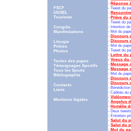
Réponse à
-
FSCF
- Tweet du pa
UGSEL
Rencontre 
-
Tourisme
Prière du 
-
- Tweet du pa
Congrès
- Intention d
Manifestations
- Mot du pape
Discours d
-
Discours 
-
Liturgie
-
Mot du pap
Prières
- Tweet du p
Photos
Lettre du 
-
Voeux du 
-
Textes des papes
Message d
-
Témoignages Sportifs
Message d
-
Tous les Sports
-
Mot du pape
Bibliographie
Discours 
-
Discours d
-
Contacts
- Bénédiction
Liens
- Cadeau au p
Vidéomess
-
Mentions légales
Angelus du
-
Homélie du
-
- Deux tweets
- Entretien p
Salut du p
-
Salut du 
-
Mot du pa
-