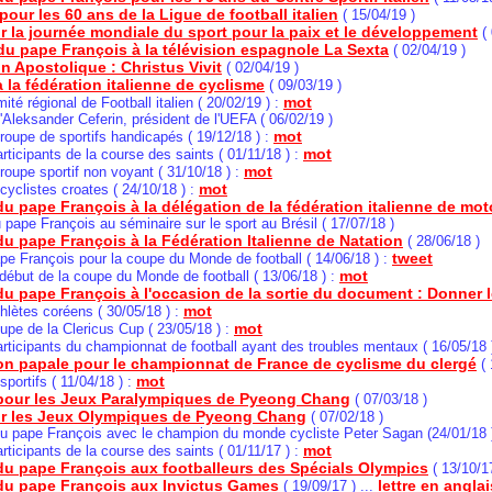
our les 60 ans de la Ligue de football italien
( 15/04/19 )
r la journée mondiale du sport pour la paix et le développement
( 
du pape François à la télévision espagnole La Sexta
( 02/04/19 )
n Apostolique : Christus Vivit
( 02/04/19 )
 la fédération italienne de cyclisme
( 09/03/19 )
mot
ité régional de Football italien ( 20/02/19 ) :
'Aleksander Ceferin, président de l'UEFA ( 06/02/19 )
mot
groupe de sportifs handicapés ( 19/12/18 ) :
mot
articipants de la course des saints ( 01/11/18 ) :
mot
groupe sportif non voyant ( 31/10/18 ) :
mot
 cyclistes croates ( 24/10/18 ) :
u pape François à la délégation de la fédération italienne de mo
pape François au séminaire sur le sport au Brésil ( 17/07/18 )
u pape François à la Fédération Italienne de Natation
( 28/06/18 )
tweet
pe François pour la coupe du Monde de football ( 14/06/18 ) :
mot
 début de la coupe du Monde de football ( 13/06/18 ) :
u pape François à l'occasion de la sortie du document : Donner l
mot
thlètes coréens ( 30/05/18 ) :
mot
oupe de la Clericus Cup ( 23/05/18 ) :
articipants du championnat de football ayant des troubles mentaux ( 16/05/18 
on papale pour le championnat de France de cyclisme du clergé
( 
mot
sportifs ( 11/04/18 ) :
our les Jeux Paralympiques de Pyeong Chang
( 07/03/18 )
r les Jeux Olympiques de Pyeong Chang
( 07/02/18 )
du pape François avec le champion du monde cycliste Peter Sagan (24/01/18 
mot
articipants de la course des saints ( 01/11/17 ) :
du pape François aux footballeurs des Spécials Olympics
( 13/10/1
u pape François aux Invictus Games
lettre en anglai
( 19/09/17 ) ...