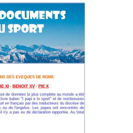
ONS DES EVEQUES DE ROME
IE XI
BENOIT XV
PIE X
-
-
ase de données la plus complète au monde a été
ivre italien "
I papi e lo sport" et de nombreuses
duit en français par des traducteurs du diocèse de
s ou de l'angelus. Les papes ont rencontrés de
 n'y a pas eu de déclaration rapportée. Au total