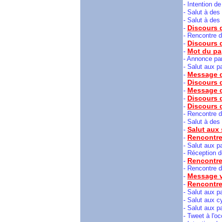
- Intention de
- Salut à des
- Salut à des
Discours 
-
- Rencontre d
Discours d
-
Mot du pa
-
- Annonce par
- Salut aux p
Message d
-
Discours d
-
Message du
-
Discours 
-
Discours d
-
- Rencontre d
- Salut à des
Salut aux
-
Rencontre
-
- Salut aux p
- Réception d
Rencontre
-
- Rencontre d
Message v
-
Rencontre 
-
- Salut aux pa
- Salut aux c
- Salut aux p
- Tweet
à l'o