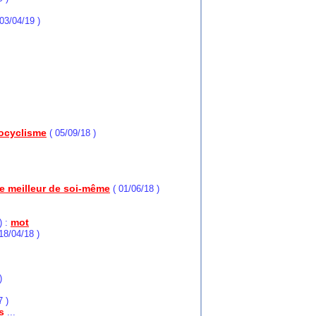
03/04/19 )
tocyclisme
( 05/09/18 )
e meilleur de soi-même
( 01/06/18 )
mot
) :
18/04/18 )
)
7 )
s
...