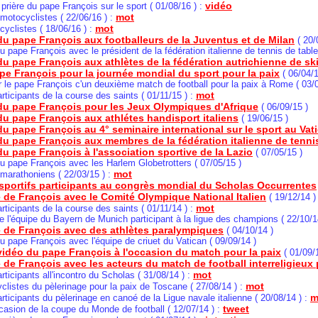
vidéo
 prière du pape François sur le sport ( 01/08/16 ) :
mot
 motocyclistes ( 22/06/16 ) :
mot
 cyclistes ( 18/06/16 ) :
du pape François aux footballeurs de la Juventus et de Milan
( 20/
u pape François avec le président de la fédération italienne de tennis de table
u pape François aux athlètes de la fédération autrichienne de sk
pe François pour la journée mondial du sport pour la paix
( 06/04/1
 le pape François c'un deuxième match de football pour la paix à Rome ( 03/0
mot
articipants de la course des saints ( 01/11/15 ) :
u pape François pour les Jeux Olympiques d'Afrique
( 06/09/15 )
u pape François aux athlétes handisport italiens
( 19/06/15 )
 pape François au 4° seminaire international sur le sport au Vat
du pape François aux membres de la fédération italienne de tenni
u pape François à l'association sportive de la Lazio
( 07/05/15 )
u pape François avec les Harlem Globetrotters ( 07/05/15 )
mot
 marathoniens ( 22/03/15 ) :
 sportifs participants au congrès mondial du Scholas Occurrentes
 de François avec le Comité Olympique National Italien
( 19/12/14 
mot
articipants de la course des saints ( 01/11/14 ) :
e l'équipe du Bayern de Munich participant à la ligue des champions ( 22/10/1
 de François avec des athlètes paralympiques
( 04/10/14 )
u pape François avec l'équipe de criuet du Vatican ( 09/09/14 )
idéo du pape François à l'occasion du match pour la paix
( 01/09/
de François avec les acteurs du match de football interreligieux 
mot
rticipants all'incontro du Scholas ( 31/08/14 )
:
mot
yclistes du pèlerinage pour la paix de Toscane ( 27/08/14 )
:
m
articipants du pèlerinage en canoé de la Ligue navale italienne ( 20/08/14 )
:
tweet
ccasion de la coupe du Monde de football ( 12/07/14 ) :