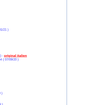
01/21 )
original italien
) -
rt ( 07/09/20 )
 )
9 )