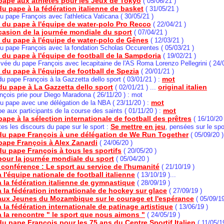
 pape aux athlètes pour les Jeux de Tokyo
( 05/06/21 )
u pape à la fédération italienne de basket
( 31/05/21 )
u pape François avec l'athletica Vaticana ( 30/05/21 )
n du pape à l'équipe de water-polo Pro Recco
( 22/04/21 )
casion de la journée mondiale du sport
( 07/04/21 )
n du pape à l'équipe de water-polo de Gênes
( 12/03/21 )
u pape François avec la fondation Scholas Occurentes ( 05/03/21 )
 du pape à l'équipe de football de la Sampdoria
( 19/02/21 )
ivée du pape François avec lecapitaine de l'AS Roma Lorenzo Pellegrini ( 24/
 du pape à l'équipe de football de Spezia
( 20/01/21 )
mot
 du pape François à la Gazzetta dello sport ( 03/01/21 ) :
du pape à La Gazzetta dello sport
original italien
( 02/01/21 ) ...
nçois prie pour Diego Maradona ( 26/11/20 ) : mot
mot
u pape avec une délégation de la NBA ( 23/11/20 ) :
mot
pe aux participants de la course des saints ( 01/11/20 ) :
pape à la sélection internationale de football des prêtres
( 16/10/20 
Se mettre en jeu
utes les discours du pape sur le sport :
, pensées sur le spo
du pape François à une délégation de We Run Together
( 05/09/20 )
pape François à Alex Zanardi
( 24/06/20 )
u pape François à tous les sportifs
( 20/05/20 )
our la journée mondiale du sport
( 05/04/20 )
a conférence : Le sport au service de l'humanité
( 21/10/19 )
 l'équipe nationale de football italienne
( 13/10/19 )...
 la fédération italienne de gymnastique
( 28/09/19 )
 la fédération internationale de hockey sur glace
( 27/09/19 )
aux Jeunes du Mozambique sur le courage et l'espérance
( 05/09/19
 la fédération internationale de patinage artistique
( 13/06/19 )
 la rencontre " le sport que nous aimons "
( 24/05/19 )
u pape François pour les 75 ans du Centre Sportif Italien
( 11/05/1