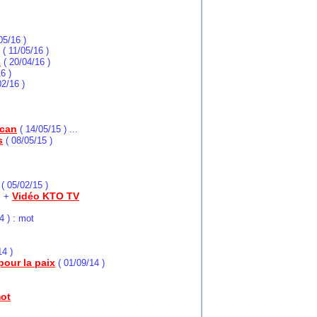
05/16 )
 ( 11/05/16 )
i
( 20/04/16 )
6 )
2/16 )
ican
( 14/05/15 )
...
s
( 08/05/15 )
( 05/02/15 )
Vidéo KTO TV
) +
4 )
: mot
14 )
pour la paix
( 01/09/14 )
ot