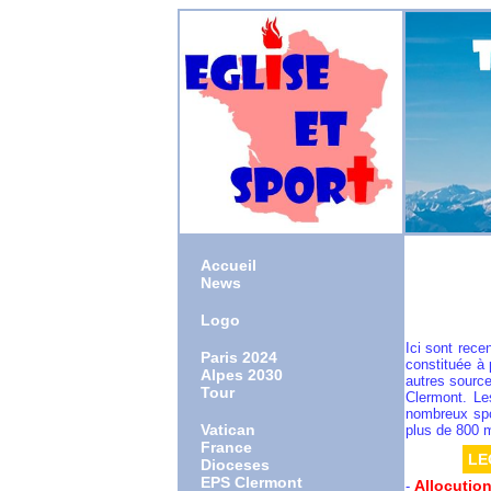
Accueil
News
Logo
Ici sont rec
Paris 2024
constituée à 
Alpes 2030
autres sourc
Tour
Clermont. Le
nombreux spor
Vatican
plus de 800 m
France
LEO
Dioceses
EPS Clermont
Allocution
-