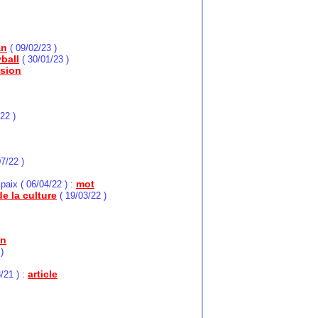
an
( 09/02/23 )
ball
( 30/01/23 )
sion
22 )
7/22 )
mot
paix ( 06/04/22 ) :
e la culture
( 19/03/22 )
en
)
article
/21 ) :