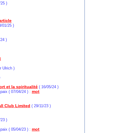
/25 )
article
8/01/25 )
24 )
t
 Ulrich )
)
 et la spiritualité
( 16/05/24 )
mot
paix ( 07/04/24 ) :
ll Club Limited
( 29/11/23 )
/23 )
mot
paix ( 05/04/23 ) :