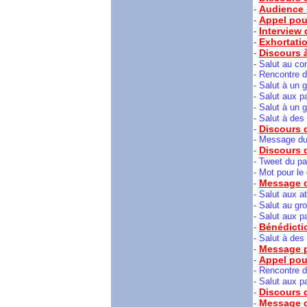
Audience p
-
Appel pou
-
Interview 
-
Exhortatio
-
Discours à
-
- Salut au com
- Rencontre d
- Salut à un 
- Salut aux p
- Salut à un 
- Salut à des
Discours d
-
- Message du 
Discours d
-
- Tweet du pa
- Mot pour le
Message d
-
- Salut aux a
- Salut au gr
- Salut aux p
Bénédicti
-
- Salut à des 
Message p
-
Appel pou
-
- Rencontre 
- Salut aux p
Discours 
-
Message d
-