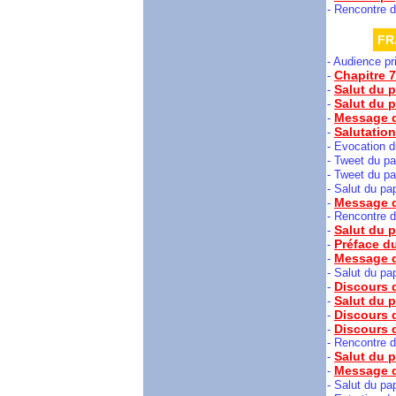
- Rencontre d
FR
- Audience p
Chapitre 7
-
Salut du p
-
Salut du p
-
Message d
-
Salutation
-
-
Evocation d
-
Tweet du pa
-
Tweet du pa
- Salut du pa
Message d
-
- Rencontre d
Salut du p
-
Préface du
-
Message du
-
- Salut du pa
Discours 
-
Salut du p
-
Discours d
-
Discours 
-
- Rencontre d
Salut du p
-
Message d
-
- Salut du pa