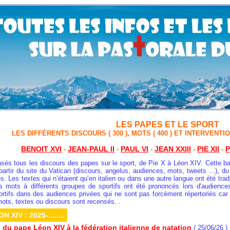
LES PAPES ET LE SPORT
LES DIFFÉRENTS DISCOURS
( 300 ), MOTS ( 400 )
ET INTERVENTI
BENOIT XVI
JEAN-PAUL II
PAUL VI
JEAN XXIII
PIE XII
P
-
-
-
-
-
ensés tous les discours des papes
sur le sport
, de Pie X à Léon XIV. Cette b
partir du site du Vatican (discours, angelus, audiences, mots, tweets ...), du l
es
. Les textes qui n’étaient qu’en italien ou dans une autre langue ont été tra
s mots à différents groupes de sportifs ont été prononcés lors d'audience
tifs dans des audiences privées qui ne sont pas forcément répertoriés car il
ots, textes ou discours sont recensés. .
N XIV : 2025-........
 du pape Léon XIV à la fédération italienne de natation
( 25/06/26 )