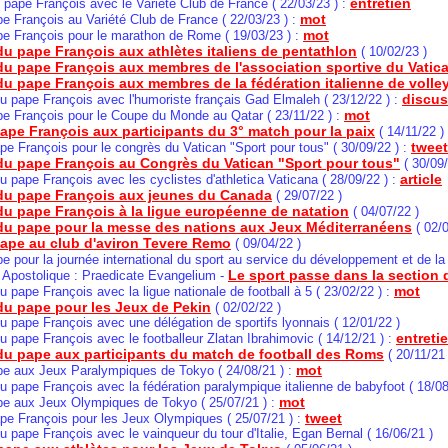
entretien
u pape François avec le Variété Club de France ( 22/03/23 ) :
mot
pe François au Variété Club de France ( 22/03/23 ) :
mot
pe François pour le marathon de Rome ( 19/03/23 ) :
u pape François aux athlètes italiens de pentathlon
( 10/02/23 )
du pape François aux membres de l'association sportive du Vatic
u pape François aux membres de la fédération italienne de volley
discus
u pape François avec l'humoriste français Gad Elmaleh ( 23/12/22 ) :
mot
pe François pour le Coupe du Monde au Qatar ( 23/11/22 ) :
ape François aux participants du 3° match pour la paix
( 14/11/22 )
tweet
pe François pour le congrès du Vatican "Sport pour tous"
( 30/09/22 ) :
du pape François au Congrès du Vatican "Sport pour tous"
( 30/09/
article
u pape François avec les cyclistes d'athletica Vaticana ( 28/09/22 ) :
du pape François aux jeunes du Canada
( 29/07/22 )
u pape François à la ligue européenne de natation
( 04/07/22 )
u pape pour la messe des nations aux Jeux Méditerranéens
( 02/0
pape au club d'aviron Tevere Remo
( 09/04/22 )
pe pour la journée international du sport au service du développement et de la 
Le sport passe dans la section d
n Apostolique : Praedicate Evangelium -
mot
u pape François avec la ligue nationale de football à 5 ( 23/02/22 ) :
u pape pour les Jeux de Pekin
( 02/02/22 )
u pape François avec une délégation de sportifs lyonnais ( 12/01/22 )
entreti
u pape François avec le footballeur Zlatan Ibrahimovic ( 14/12/21 ) :
du pape aux participants du match de football des Roms
( 20/11/21 
mot
ape aux Jeux Paralympiques de Tokyo ( 24/08/21 ) :
u pape François avec la fédération paralympique italienne de babyfoot ( 18/08
mot
ape aux Jeux Olympiques de Tokyo ( 25/07/21 ) :
tweet
pe François pour les Jeux Olympiques
( 25/07/21 ) :
u pape François avec le vainqueur du tour d'Italie, Egan Bernal ( 16/06/21 )