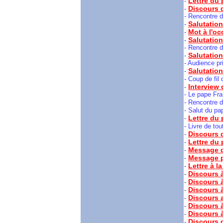
Lettre du
-
Discours d
-
- Rencontre d
Salutatio
-
Mot à l'oc
-
Salutatio
-
- Rencontre d
Salutation
-
- Audience pr
Salutation
-
- Coup de fil
Interview 
-
- Le pape Fra
- Rencontre d
- Salut du pa
Lettre du 
-
- Livre de to
Discours 
-
Lettre du 
-
Message d
-
Message p
-
Lettre à l
-
Discours à
-
Discours à
-
Discours à
-
Discours 
-
Discours à
-
Discours à
-
Discours d
-