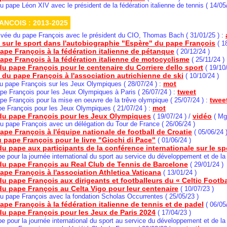
u pape Léon XIV avec le président de la fédération italienne de tennis ( 14/05
ANCOIS : 2013-2025
rivée du pape François avec le président du CIO, Thomas Bach ( 31/01/25 ) :
 sur le sport dans l'autobiographie "Espère" du pape François
( 1
ape François à la fédération italienne de pétanque
( 20/12/24 )
ape François à la fédération italienne de motocyclisme
( 25/11/24 )
u pape François pour le centenaire du Corriere dello sport
( 19/10/
 du pape François à l'association autrichienne de ski
( 10/10/24 )
mot
u pape François sur les Jeux Olympiques
( 28/07/24 ) :
tweet
pe François pour les Jeux Olympiques à Paris
( 26/07/24 ) :
twee
pe François pour la mise en oeuvre de la trêve olympique
( 25/07/24 ) :
mot
pe François pour les Jeux Olympiques ( 21/07/24 ) :
u pape François pour les Jeux Olympiques
vidéo
( 19/07/24 ) /
( Mgr
u pape François avec un délégation du Tour de France ( 26/06/24 )
ape François à l'équipe nationale de football de Croatie
( 05/06/24 
 pape François pour le livre "Giochi di Pace"
( 01/06/24 )
 pape aux participants de la conférence internationale sur le sport
pe pour la journée international du sport au service du développement et de la 
du pape François au Real Club de Tennis de Barcelone
( 29/01/24 )
ape François à l'association Athletica Vaticana
( 13/01/24 )
u pape François aux dirigeants et footballeurs du « Celtic Footba
du pape François au Celta Vigo pour leur centenaire
( 10/07/23 )
u pape François avec la fondation Scholas Occurrentes ( 25/05/23 )
ape François à la fédération italienne de tennis et de padel
( 06/05
u pape François pour les Jeux de Paris 2024
( 17/04/23 )
pe pour la journée international du sport au service du développement et de la 