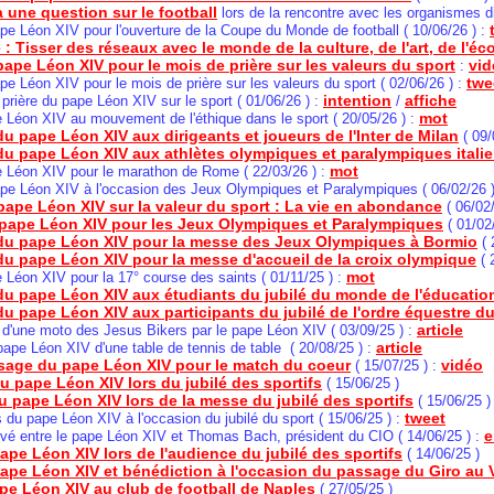
 une question sur le football
lors de la rencontre avec les organismes d
pe Léon XIV pour l'ouverture de la Coupe du Monde de football ( 10/06/26 ) :
: Tisser des réseaux avec le monde de la culture, de l'art, de l'é
pape Léon XIV pour le mois de prière sur les valeurs du sport
vid
:
twe
pe Léon XIV pour le mois de prière sur les valeurs du sport ( 02/06/26 ) :
intention
affiche
e prière du pape Léon XIV sur le sport ( 01/06/26 ) :
/
mot
 Léon XIV au mouvement de l'éthique dans le sport ( 20/05/26 ) :
u pape Léon XIV aux dirigeants et joueurs de l'Inter de Milan
( 09/
du pape Léon XIV aux athlètes olympiques et paralympiques itali
mot
e Léon XIV pour le marathon de Rome
( 22/03/26 ) :
ape Léon XIV à l'occasion des Jeux Olympiques et Paralympiques ( 06/02/26 
pape Léon XIV sur la valeur du sport : La vie en abondance
( 06/02
pape Léon XIV pour les Jeux Olympiques et Paralympiques
( 01/02
u pape Léon XIV pour la messe des Jeux Olympiques à Bormio
( 
u pape Léon XIV pour la messe d'accueil de la croix olympique
( 
mot
 Léon XIV pour la 17° course des saints
( 01/11/25 ) :
du pape Léon XIV aux étudiants du jubilé du monde de l'éducatio
u pape Léon XIV aux participants du jubilé de l'ordre équestre d
article
 d'une moto des Jesus Bikers par le pape Léon XIV ( 03/09/25 ) :
article
ape Léon XIV d'une table de tennis de table ( 20/08/25 ) :
age du pape Léon XIV pour le match du coeur
vidéo
( 15/07/25 ) :
 pape Léon XIV lors du jubilé des sportifs
( 15/06/25 )
 pape Léon XIV lors de la messe du jubilé des sportifs
( 15/06/25 )
tweet
 du pape Léon XIV à l'occasion du jubilé du sport ( 15/06/25 ) :
e
rivé entre le pape Léon XIV et Thomas Bach, président du CIO ( 14/06/25 ) :
ape Léon XIV lors de l'audience du jubilé des sportifs
( 14/06/25 )
pape Léon XIV et bénédiction à l'occasion du passage du Giro au 
pe Léon XIV au club de football de Naples
( 27/05/25 )