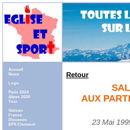
Accueil
Retour
News
Logo
SAL
Paris 2024
AUX PART
Alpes 2030
Tour
Vatican
France
Dioceses
23 Mai 1999
EPS Clermont