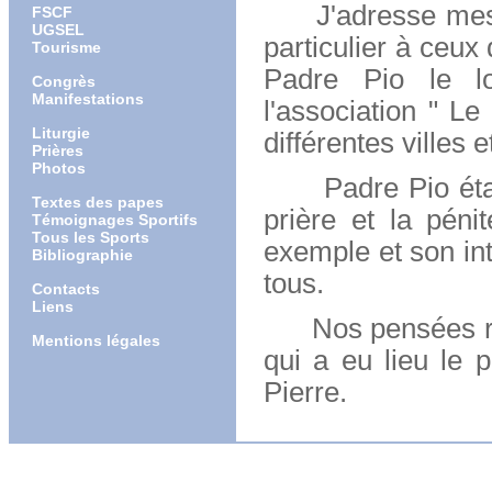
J'adresse mes sa
FSCF
UGSEL
particulier à ceux 
Tourisme
Padre Pio le l
Congrès
Manifestations
l'association " Le
Liturgie
différentes villes 
Prières
Photos
Padre Pio était 
Textes des papes
prière et la péni
Témoignages Sportifs
Tous les Sports
exemple et son int
Bibliographie
tous.
Contacts
Liens
Nos pensées revi
Mentions légales
qui a eu lieu le 
Pierre.