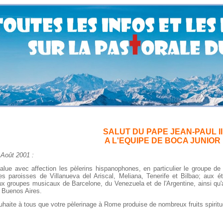
SALUT DU PAPE JEAN-PAUL II
A L'EQUIPE DE BOCA JUNIOR
t 2001 :
 avec affection les pèlerins hispanophones, en particulier le groupe de l
es paroisses de Villanueva del Ariscal, Meliana, Tenerife et Bilbao; aux é
x groupes musicaux de Barcelone, du Venezuela et de l'Argentine, ainsi qu'a
 Buenos Aires.
ite à tous que votre pèlerinage à Rome produise de nombreux fruits spiritu