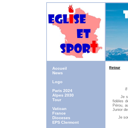
Retour
Accueil
News
Logo
8 Aoû
Paris 2024
Alpes 2030
Je salue
Tour
fidèles d
Pérou, au
Vatican
Junior de
France
Je souha
Dioceses
EPS Clermont