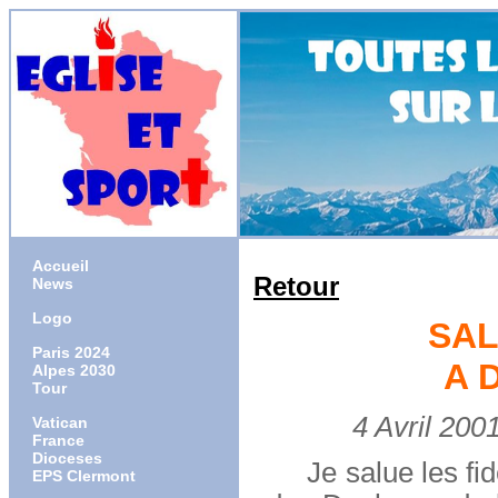
Accueil
Retour
News
Logo
SAL
Paris 2024
A 
Alpes 2030
Tour
4 Avril 2001
Vatican
France
Dioceses
Je salue les fidè
EPS Clermont