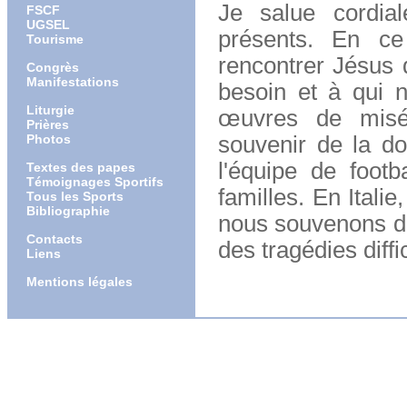
Je salue cordial
FSCF
UGSEL
présents. En ce
Tourisme
rencontrer Jésus 
Congrès
Manifestations
besoin et à qui 
Liturgie
œuvres de misér
Prières
Photos
souvenir de la do
l'équipe de footb
Textes des papes
Témoignages Sportifs
familles. En Itali
Tous les Sports
Bibliographie
nous souvenons de
Contacts
des tragédies diffi
Liens
Mentions légales