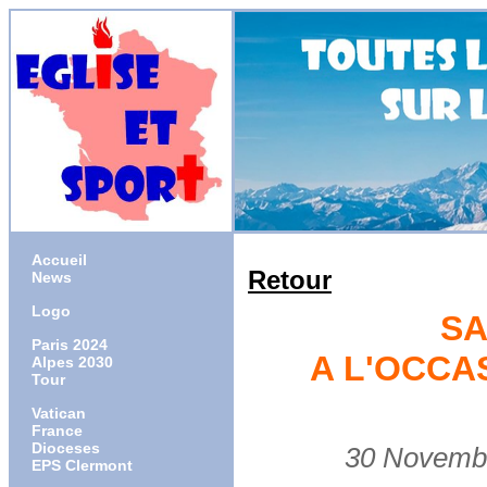
Accueil
Retour
News
Logo
SA
Paris 2024
A L'OCCA
Alpes 2030
Tour
Vatican
France
Dioceses
30 Novembre 
EPS Clermont