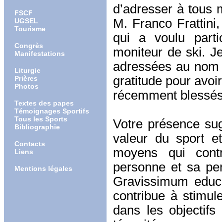
d’adresser à tous 
FSCF
M. Franco Frattini,
UGSEL
Tourisme
qui a voulu parti
Congrès
moniteur de ski. J
Manifestations
adressées au nom d
Liturgie
gratitude pour avoir
Prières
Photos
récemment blessés
Textes des papes
Témoignages Sportifs
Tous les Sports
Votre présence sug
Bibliographie
valeur du sport et
Contacts
moyens qui cont
Liens
personne et sa per
Mentions légales
Gravissimum educa
contribue à stimu
dans les objectifs