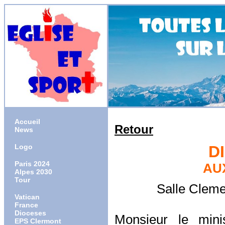
Accueil
Retour
News
Logo
D
Paris 2024
AU
Alpes 2030
Tour
Salle Clemen
Vatican
France
Dioceses
Monsieur le mini
EPS Clermont