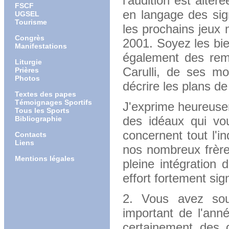
l'audition est alté
FSCF
en langage des sig
UGSEL
Tourisme
les prochains jeux 
Congrès
2001. Soyez les bie
Manifestations
également des reme
Liturgie
Carulli, de ses mo
Prières
Photos
décrire les plans de
Textes des papes
Témoignages Sportifs
J'exprime heureusem
Tous les Sports
des idéaux qui vou
Bibliographie
concernent tout l'in
Contacts
Liens
nos nombreux frère
Mentions légales
pleine intégration 
effort fortement sig
2. Vous avez souh
important de l'ann
certainement des d