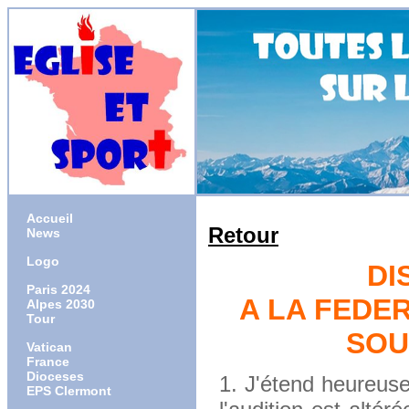
Accueil
Retour
News
Logo
DI
Paris 2024
A LA FEDE
Alpes 2030
Tour
SOU
Vatican
France
Dioceses
1. J'étend heureuse
EPS Clermont