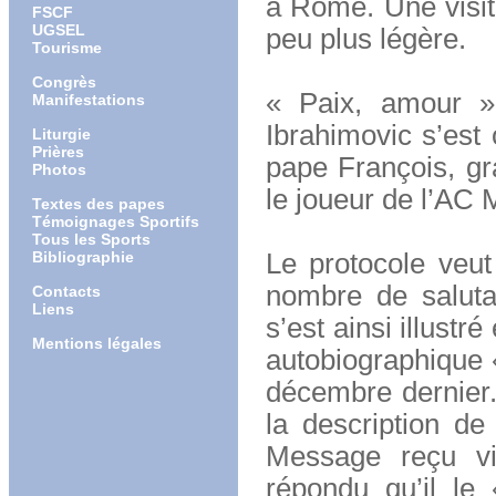
à Rome. Une visit
FSCF
UGSEL
peu plus légère.
Tourisme
Congrès
« Paix, amour »
Manifestations
Ibrahimovic s’est 
Liturgie
Prières
pape François, gr
Photos
le joueur de l’AC 
Textes des papes
Témoignages Sportifs
Tous les Sports
Bibliographie
Le protocole veut
nombre de saluta
Contacts
Liens
s’est ainsi illust
Mentions légales
autobiographique «
décembre dernier. 
la description de
Message reçu vis
répondu qu’il le 