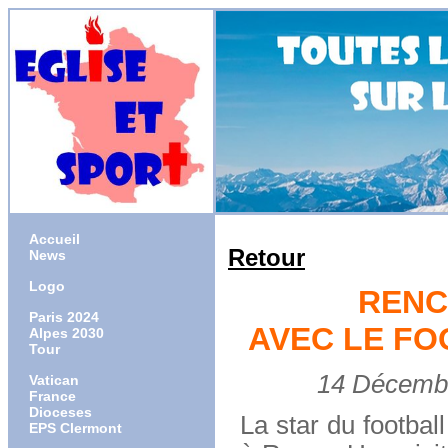
Accueil
Retour
News
Logo
RENC
Paris 2024
AVEC LE FO
Alpes 2030
Tour
14 Décembre 
Vatican
France
Dioceses
La star du footbal
EPS Clermont