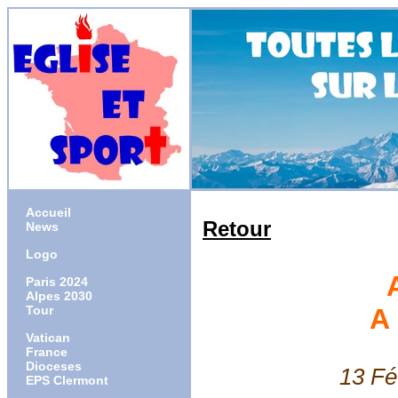
Accueil
Retour
News
Logo
Paris 2024
Alpes 2030
Tour
A
Vatican
France
Dioceses
13 Févrie
EPS Clermont