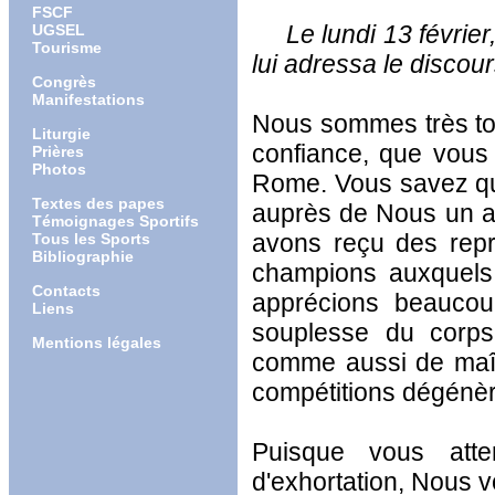
FSCF
Le lundi 13 février, 
UGSEL
Tourisme
lui adressa le discour
Congrès
Manifestations
Nous sommes très touc
Liturgie
confiance, que vous
Prières
Photos
Rome. Vous savez que
Textes des papes
auprès de Nous un ac
Témoignages Sportifs
avons reçu des repr
Tous les Sports
Bibliographie
champions auxquels 
Contacts
apprécions beaucou
Liens
souplesse du corps
Mentions légales
comme aussi de maîtr
compétitions dégénère
Puisque vous att
d'exhortation, Nous v