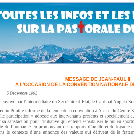
MESSAGE DE JEAN-PAUL II
A L'OCCASION DE LA CONVENTION NATIONALE D
5 Décembre 1992
envoyé par l’intermédiaire du Secrétaire d’Etat, le Cardinal Angelo S
rain Pontife informé de la tenue de la convention à Assise du Centre Spo
lle participation » adresse aux intervenants présents et spécialement a
 sa satisfaction pour l’initiative qui entend sensibiliser le milieu sporti
te de l’humanité en promouvant des rapports d’amitié et de loyauté e
ans le contexte d’une annonce des valeurs qui dérivent de la fratern