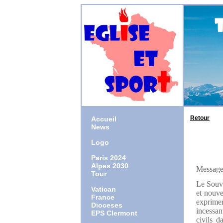
Retour
Accueil
News
Logo
Paris 2024
Alpes 2030
Message 
Tour
Le Souve
Vatican
et nouve
France
exprimer
Dioceses
incessan
EPS Clermont
civils d