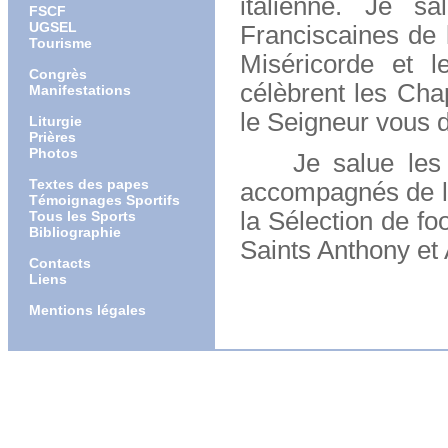
italienne. Je sa
FSCF
UGSEL
Franciscaines de 
Tourisme
Miséricorde et l
Congrès
célèbrent les Cha
Manifestations
le Seigneur vous d
Liturgie
Prières
Photos
Je salue les rep
Textes des papes
accompagnés de l
Témoignages Sportifs
la Sélection
de foo
Tous les Sports
Bibliographie
Saints Anthony et
Contacts
Liens
Mentions légales