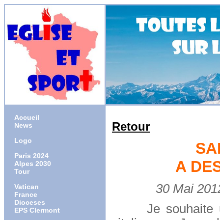
Accueil
Retour
News
Logo
SA
Paris 2024
A DE
Alpes 2030
Tour
30 Mai 2012
Vatican
France
Dioceses
Je souhaite une
EPS Clermont