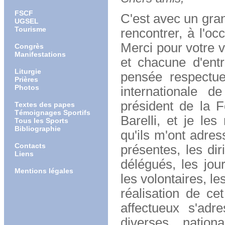
FSCF
C'est avec un gran
UGSEL
Tourisme
rencontrer, à l'o
Merci pour votre v
Congrès
Manifestations
et chacune d'ent
Liturgie
pensée respectue
Prières
Photos
internationale d
président de la F
Textes des papes
Témoignages Sportifs
Barelli, et je le
Tous les Sports
Bibliographie
qu'ils m'ont adres
Contacts
présentes, les dir
Liens
délégués, les jou
Mentions légales
les volontaires, le
réalisation de ce
affectueux s'adr
diverses nation