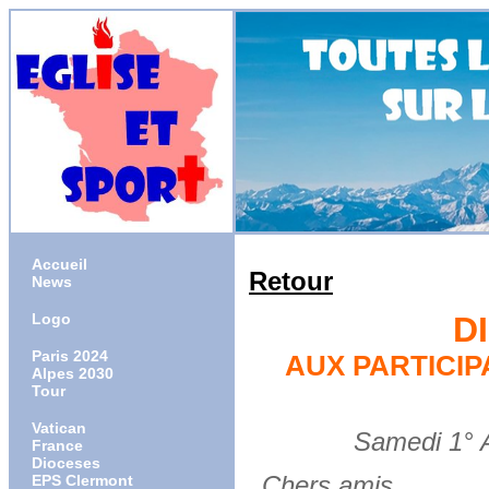
Accueil
Retour
News
Logo
D
Paris 2024
AUX PARTICI
Alpes 2030
Tour
Vatican
Samedi 1° Ao
France
Dioceses
Chers amis,
EPS Clermont