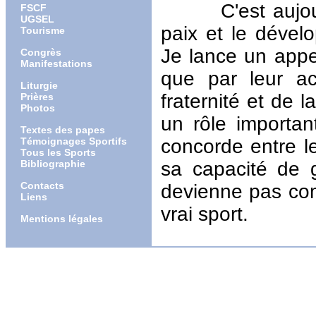
C'est aujourd'h
FSCF
UGSEL
paix et le dével
Tourisme
Je lance un app
Congrès
Manifestations
que par leur act
Liturgie
fraternité et de 
Prières
Photos
un rôle importa
Textes des papes
Témoignages Sportifs
concorde entre le
Tous les Sports
Bibliographie
sa capacité de gr
Contacts
devienne pas com
Liens
vrai sport.
Mentions légales