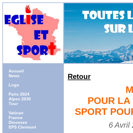
Accueil
Retour
News
Logo
M
Paris 2024
POUR LA
Alpes 2030
Tour
SPORT POUR
Vatican
France
Dioceses
6 Avril 20
EPS Clermont