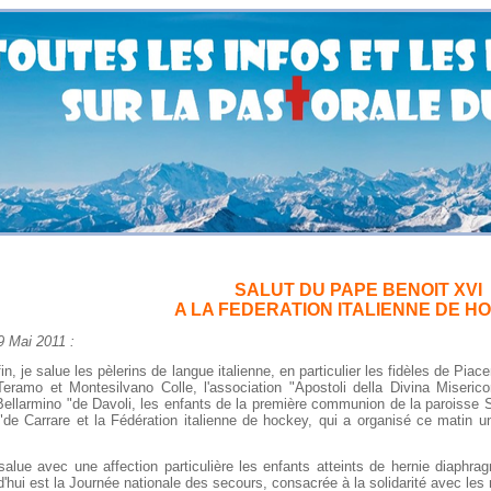
SALUT DU PAPE BENOIT XVI
A LA FEDERATION ITALIENNE DE H
i 2011 :
 je salue les pèlerins de langue italienne, en particulier les fidèles de Pia
Teramo et Montesilvano Colle, l'association "Apostoli della Divina Miseric
ellarmino "de Davoli, les enfants de la première communion de la paroisse 
de Carrare et la Fédération italienne de hockey, qui a organisé ce matin un
 avec une affection particulière les enfants atteints de hernie diaphragm
d'hui est la Journée nationale des secours, consacrée à la solidarité avec les