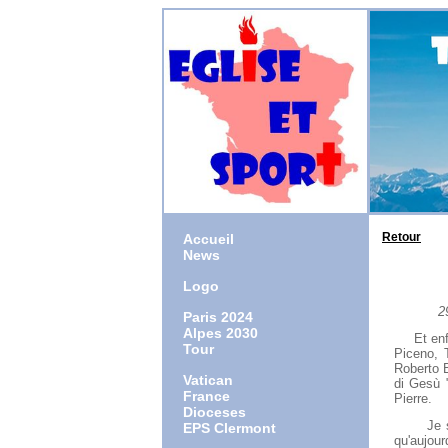
Retour
Accueil
News
Logo
29 Ma
Paris 2024
Alpes 2030
Et enfin,
Tour
Piceno, 
Roberto B
Vatican
di Gesù "
France
Pierre.
Dioceses
Je salue
EPS Clermont
qu'aujour