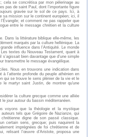
ut; cela se concrétisa par mon pèlerinage au
es pas de saint Paul, dont l’importante figure
oujours gravée sur le sol de ce pays. Ici, à
a mission sur le continent européen; ici, il
 de l’Évangile; et comment ne pas rappeler que
logue entre le message chrétien et la culture
. Dans la littérature biblique elle-même, les
ndément marqués par la culture hellénique. La
grande influence dans l’Antiquité. Le monde
e. Les textes du Nouveau Testament, quant à
il s’agissait bien davantage que d’une simple
pour transmettre le message évangélique.
ficiles. Nous en trouvons une indication dans
t à l’attente profonde du peuple athénien en
en qui se trouve le sens plénier de la vie et le
e le martyr saint Justin, de montrer qu'une
sidérer la culture grecque comme une alliée
 le jour autour du bassin méditerranéen.
us voyons que la théologie et la mystique
s auteurs tels que Grégoire de Nazianze, qui
e chrétienne digne de son passé classique.
un certain sens, grecque; puis naquirent la
galement imprégnées de foi chrétienne et de
 relisant l’œuvre d’Aristote, proposa une