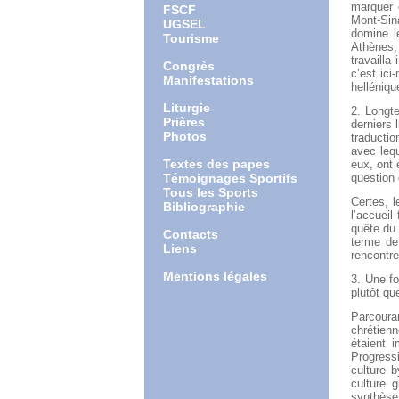
marquer c
FSCF
Mont-Sina
UGSEL
domine le
Tourisme
Athènes, 
travailla
Congrès
c’est ici
Manifestations
helléniqu
Liturgie
2. Longte
Prières
derniers 
Photos
traducti
avec leq
Textes des papes
eux, ont 
Témoignages Sportifs
question 
Tous les Sports
Certes, l
Bibliographie
l’accueil
quête du 
Contacts
terme de
Liens
rencontre
Mentions légales
3. Une f
plutôt qu
Parcoura
chrétienn
étaient 
Progress
culture 
culture 
synthèse 