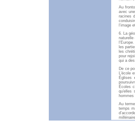
Au front
avec une
racines d
conduisi
l’image e
6. La géo
naturelle
l’Europe
les parti
les chrét
pour rejo
qui a des
De ce poi
L'école e
Églises 
poursuiv
Écoles c
qu'elles
hommes e
Au terme
temps ma
d’accord
millénair