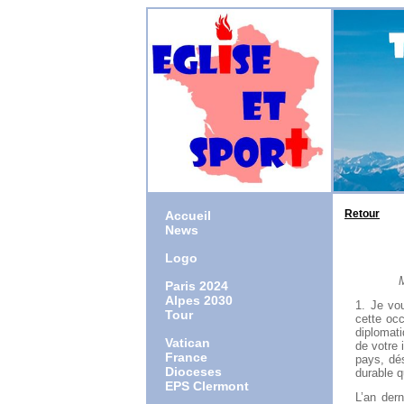
Retour
Accueil
News
Logo
M
Paris 2024
Alpes 2030
1. Je vo
Tour
cette oc
diplomati
Vatican
de votre 
France
pays, dés
Dioceses
durable q
EPS Clermont
L’an dern