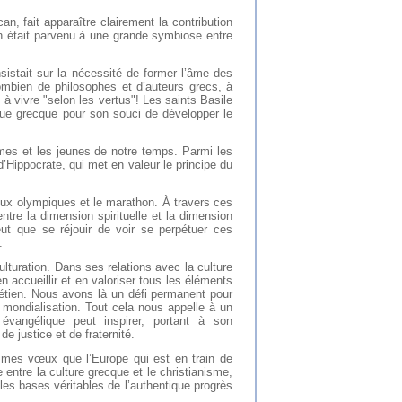
an, fait apparaître clairement la contribution
on était parvenu à une grande symbiose entre
sistait sur la nécessité de former l’âme des
ombien de philosophes et d’auteurs grecs, à
à vivre "selon les vertus"! Les saints Basile
que grecque pour son souci de développer le
mes et les jeunes de notre temps. Parmi les
Hippocrate, qui met en valeur le principe du
eux olympiques et le marathon. À travers ces
tre la dimension spirituelle et la dimension
eut que se réjouir de voir se perpétuer ces
.
lturation. Dans ses relations avec la culture
n accueillir et en valoriser tous les éléments
tien. Nous avons là un défi permanent pour
mondialisation. Tout cela nous appelle à un
évangélique peut inspirer, portant à son
e justice et de fraternité.
 mes vœux que l’Europe qui est en train de
 entre la culture grecque et le christianisme,
 les bases véritables de l’authentique progrès