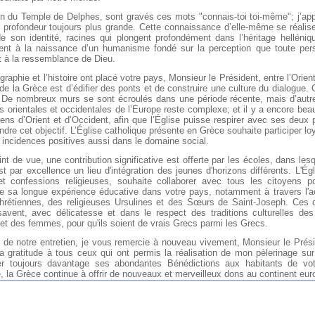
on du Temple de Delphes, sont gravés ces mots "connais-toi toi-même"; j’app
 profondeur toujours plus grande. Cette connaissance d’elle-même se réalise
e son identité, racines qui plongent profondément dans l’héritage helléniqu
rent à la naissance d’un humanisme fondé sur la perception que toute pe
t à la ressemblance de Dieu.
graphie et l’histoire ont placé votre pays, Monsieur le Président, entre l’Orient
 de la Grèce est d’édifier des ponts et de construire une culture du dialogue. C
. De nombreux murs se sont écroulés dans une période récente, mais d’autres
es orientales et occidentales de l’Europe reste complexe; et il y a encore bea
iens d’Orient et d’Occident, afin que l’Église puisse respirer avec ses deux
indre cet objectif. L’Église catholique présente en Grèce souhaite participer 
 incidences positives aussi dans le domaine social.
nt de vue, une contribution significative est offerte par les écoles, dans les
st par excellence un lieu d'intégration des jeunes d'horizons différents. L'É
et confessions religieuses, souhaite collaborer avec tous les citoyens po
re sa longue expérience éducative dans votre pays, notamment à travers l'a
hrétiennes, des religieuses Ursulines et des Sœurs de Saint-Joseph. Ces di
 savent, avec délicatesse et dans le respect des traditions culturelles de
t des femmes, pour qu'ils soient de vrais Grecs parmi les Grecs.
 de notre entretien, je vous remercie à nouveau vivement, Monsieur le Prési
 gratitude à tous ceux qui ont permis la réalisation de mon pèlerinage su
er toujours davantage ses abondantes Bénédictions aux habitants de vo
e, la Grèce continue à offrir de nouveaux et merveilleux dons au continent euro