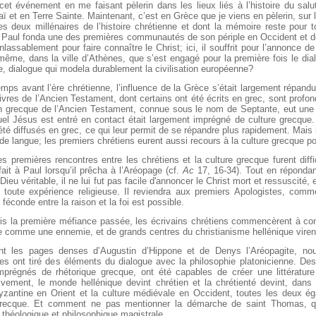
et événement en me faisant pèlerin dans les lieux liés à l’histoire du sal
ï et en Terre Sainte. Maintenant, c’est en Grèce que je viens en pèlerin, sur l
s deux millénaires de l’histoire chrétienne et dont la mémoire reste pour t
Paul fonda une des premières communautés de son périple en Occident et de s
 inlassablement pour faire connaître le Christ; ici, il souffrit pour l’annonce
-même, dans la ville d’Athènes, que s’est engagé pour la première fois le dia
e, dialogue qui modela durablement la civilisation européenne?
mps avant l’ère chrétienne, l’influence de la Grèce s’était largement répandue
livres de l’Ancien Testament, dont certains ont été écrits en grec, sont profo
on grecque de l’Ancien Testament, connue sous le nom de Septante, eut une 
uel Jésus est entré en contact était largement imprégné de culture grecqu
été diffusés en grec, ce qui leur permit de se répandre plus rapidement. Mais 
de langue; les premiers chrétiens eurent aussi recours à la culture grecque 
es premières rencontres entre les chrétiens et la culture grecque furent dif
 fait à Paul lorsqu’il prêcha à l’Aréopage (cf.
Ac
17, 16-34). Tout en répondan
Dieu véritable, il ne lui fut pas facile d'annoncer le Christ mort et ressuscité, 
 toute expérience religieuse. Il reviendra aux premiers Apologistes, comm
 féconde entre la raison et la foi est possible.
ois la première méfiance passée, les écrivains chrétiens commencèrent à con
e comme une ennemie, et de grands centres du christianisme hellénique virent
nt les pages denses d’Augustin d’Hippone et de Denys l’Aréopagite, no
es ont tiré des éléments du dialogue avec la philosophie platonicienne. De
imprégnés de rhétorique grecque, ont été capables de créer une littératur
ivement, le monde hellénique devint chrétien et la chrétienté devint, dans 
byzantine en Orient et la culture médiévale en Occident, toutes les deux é
grecque. Et comment ne pas mentionner la démarche de saint Thomas, qui,
théologique et philosophique magistrale.