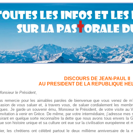
DISCOURS DE JEAN-PAUL II
AU PRESIDENT DE LA REPUBLIQUE HE
onsieur le Président
,
us remercie pour les aimables paroles de bienvenue que vous venez de m’
casion de vous saluer et, à travers vous, de saluer cordialement les memb
ques. Je garde un souvenir ému, Monsieur le Président, de votre visite au Va
invitation à venir en Grèce. De même, par votre intermédiaire, j’adresse mes s
irant en quelque sorte reconnaître la dette que nous avons tous envers la Grè
ue son histoire unique et sa culture ont eue sur la civilisation européenne e
ier, les chrétiens ont célébré partout le deux millième anniversaire de la 