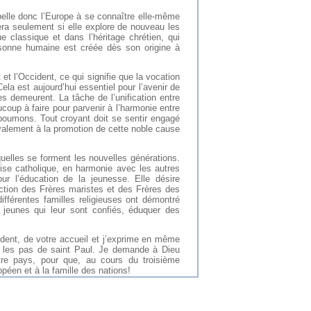
elle donc l’Europe à se connaître elle-même
ra seulement si elle explore de nouveau les
e classique et dans l’héritage chrétien, qui
rsonne humaine est créée dès son origine à
 et l’Occident, ce qui signifie que la vocation
ela est aujourd’hui essentiel pour l’avenir de
 demeurent. La tâche de l’unification entre
ucoup à faire pour parvenir à l’harmonie entre
 poumons. Tout croyant doit se sentir engagé
loyalement à la promotion de cette noble cause
quelles se forment les nouvelles générations.
glise catholique, en harmonie avec les autres
ur l’éducation de la jeunesse. Elle désire
ction des Frères maristes et des Frères des
fférentes familles religieuses ont démontré
s jeunes qui leur sont confiés, éduquer des
dent, de votre accueil et j’exprime en même
r les pas de saint Paul. Je demande à Dieu
tre pays, pour que, au cours du troisième
péen et à la famille des nations!