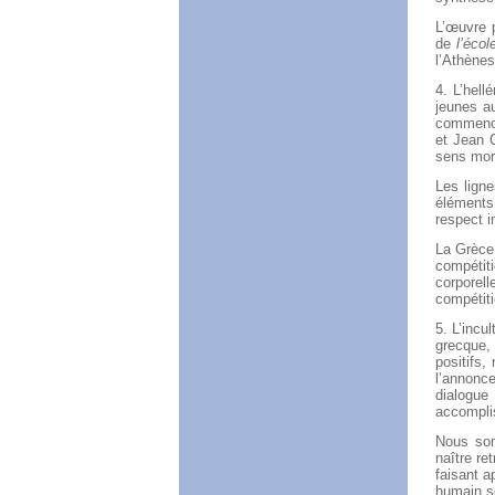
L’œuvre 
de
l’écol
l’Athènes
4. L’hell
jeunes a
commencer
et Jean 
sens mora
Les lign
éléments 
respect i
La Grèce 
compétiti
corporel
compétiti
5. L’incu
grecque, 
positifs
l’annonc
dialogue
accomplis
Nous som
naître re
faisant a
humain s