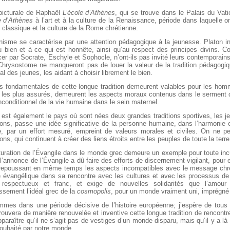
picturale de Raphaël
L’école d’Athènes
, qui se trouve dans le Palais du Vatic
e d’Athènes
à l’art et à la culture de la Renaissance, période dans laquelle 
 classique et la culture de la Rome chrétienne.
énisme se caractérise par une attention pédagogique à la jeunesse. Platon in
u bien et à ce qui est honnête, ainsi qu’au respect des principes divins. C
 par Socrate, Eschyle et Sophocle, n’ont-ils pas invité leurs contemporains 
Chrysostome ne manqueront pas de louer la valeur de la tradition pédagogi
l des jeunes, les aidant à choisir librement le bien.
es fondamentales de cette longue tradition demeurent valables pour les hom
les plus assurés, demeurent les aspects moraux contenus dans le serment d’
nconditionnel de la vie humaine dans le sein maternel.
est également le pays où sont nées deux grandes traditions sportives, les j
ons, passe une idée significative de la personne humaine, dans l’harmonie en
le, par un effort mesuré, empreint de valeurs morales et civiles. On ne p
ons, qui continuent à créer des liens étroits entre les peuples de toute la terre
lturation de l’Évangile dans le monde grec demeure un exemple pour toute incu
l’annonce de l’Évangile a dû faire des efforts de discernement vigilant, pour e
, repoussant en même temps les aspects incompatibles avec le message chré
e évangélique dans sa rencontre avec les cultures et avec les processus de 
 respectueux et franc, et exige de nouvelles solidarités que l’amour 
sement l’idéal grec de la
cosmopolis
, pour un monde vraiment uni, imprégné d
mes dans une période décisive de l’histoire européenne; j’espère de tous
trouvera de manière renouvelée et inventive cette longue tradition de rencontre
pparaître qu’il ne s’agit pas de vestiges d’un monde disparu, mais qu’il y a là
ouhaité par notre monde.