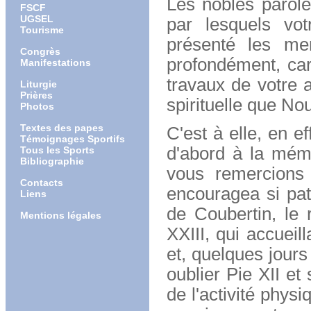
Les nobles parol
FSCF
UGSEL
par lesquels vot
Tourisme
présenté les me
Congrès
profondément, car
Manifestations
travaux de votre a
Liturgie
Prières
spirituelle que No
Photos
Textes des papes
C'est à elle, en e
Témoignages Sportifs
d'abord à la mém
Tous les Sports
Bibliographie
vous remercions 
Contacts
encouragea si pat
Liens
de Coubertin, le 
Mentions légales
XXIII, qui accueil
et, quelques jours
oublier Pie XII et
de l'activité phys