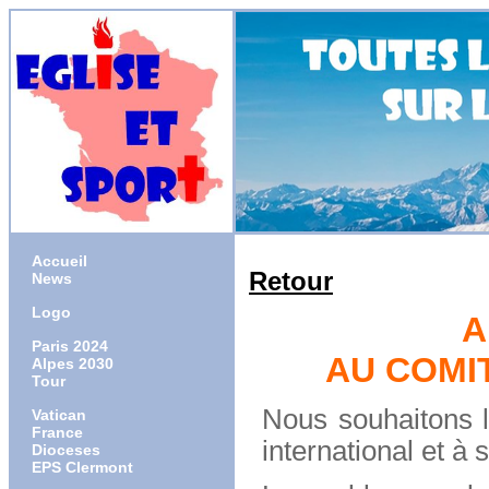
Accueil
Retour
News
Logo
A
Paris 2024
AU COMI
Alpes 2030
Tour
Nous souhaitons 
Vatican
France
international et à 
Dioceses
EPS Clermont