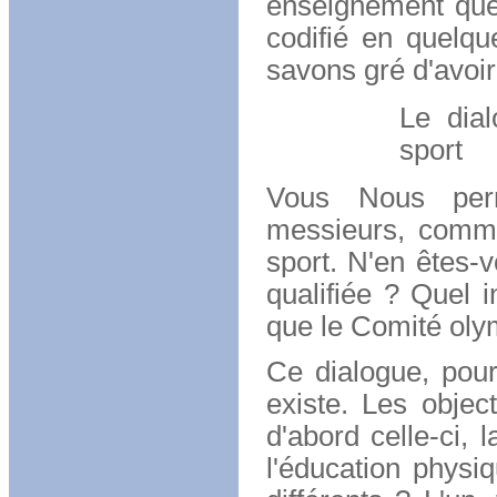
enseignement que 
codifié en quelq
savons gré d'avoi
Le dia
sport
Vous Nous perm
messieurs, comme
sport. N'en êtes-vo
qualifiée ? Quel i
que le Comité olym
Ce dialogue, pourt
existe. Les objec
d'abord celle-ci, l
l'éducation physi