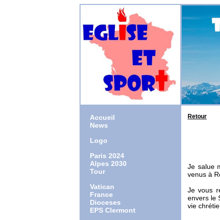
Retour
Accueil
News
Logo
24 J
Paris 2024
Alpes 2030
Je salue 
Tour
venus à R
Vatican
Je vous re
France
envers le
Dioceses
vie chréti
EPS Clermont