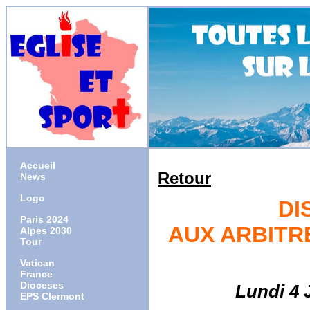
Accueil
Retour
News
Logo
DI
Paris 2024
AUX ARBITR
Alpes 2030
Tour
Vatican
France
Dioceses
Lundi 4 
EPS Clermont