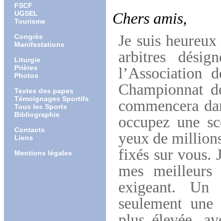
FSCF
UGSEL
Chers amis,
Tourisme
Je suis heureux 
Congrès
Manifestations
arbitres désig
Liturgie
Prières
l’Association 
Photos
Championnat d
Textes des papes
Témoignages Sportifs
commencera dans
Tous les Sports
Bibliographie
occupez une scè
Contacts
yeux de millions
Liens
fixés sur vous.
Mentions légales
mes meilleurs 
exigeant. Un 
seulement une m
plus élevée, av