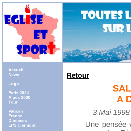
Accueil
Retour
News
Logo
SAL
Paris 2024
A 
Alpes 2030
Tour
3 Mai 1998 
Vatican
France
Dioceses
Une pensée va en
EPS Clermont