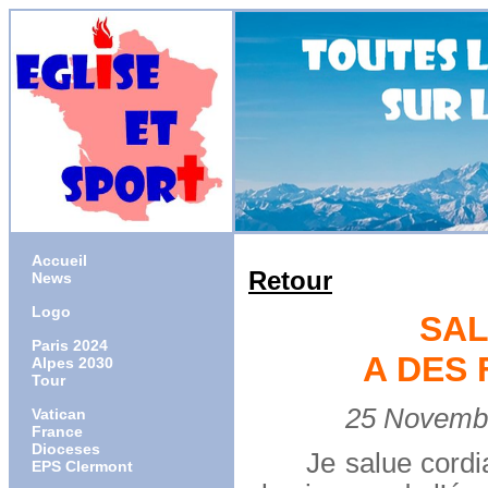
Accueil
Retour
News
Logo
SAL
Paris 2024
A DES
Alpes 2030
Tour
25 Novembre 
Vatican
France
Dioceses
Je salue cordial
EPS Clermont