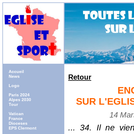
Accueil
Retour
News
Logo
ENC
Paris 2024
SUR L'EGLI
Alpes 2030
Tour
14 Mars 
Vatican
France
Dioceses
... 34. Il ne vi
EPS Clermont