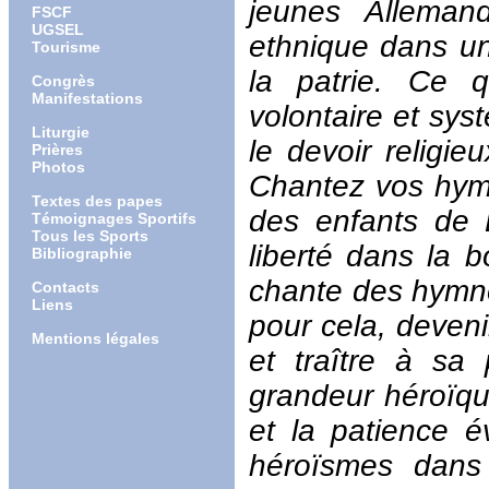
jeunes Alleman
FSCF
UGSEL
ethnique dans un 
Tourisme
la patrie. Ce q
Congrès
Manifestations
volontaire et sys
Liturgie
le devoir religi
Prières
Photos
Chantez vos hymne
Textes des papes
des enfants de 
Témoignages Sportifs
Tous les Sports
liberté dans la 
Bibliographie
chante des hymnes
Contacts
Liens
pour cela, deveni
Mentions légales
et traître à sa
grandeur héroïqu
et la patience é
héroïsmes dans