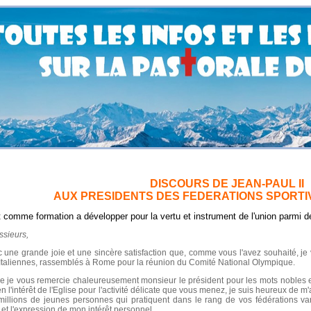
DISCOURS DE JEAN-PAUL II
AUX PRESIDENTS DES FEDERATIONS SPORTI
omme formation a développer pour la vertu et instrument de l'union parmi 
eurs,
c une grande joie et une sincère satisfaction que, comme vous l'avez souhaité, je 
 Italiennes, rassemblés à Rome pour la réunion du Comité National Olympique.
e je vous remercie chaleureusement monsieur le président pour les mots nobles 
ien l'intérêt de l'Eglise pour l'activité délicate que vous menez, je suis heureux d
millions de jeunes personnes qui pratiquent dans le rang de vos fédérations var
 et l'expression de mon intérêt personnel.