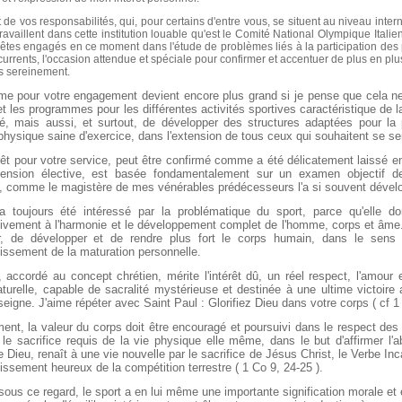
de vos responsabilités, qui, pour certains d'entre vous, se situent au niveau intern
ravaillent dans cette institution louable qu'est le Comité National Olympique Italien,
êtes engagés en ce moment dans l'étude de problèmes liés à la participation des 
urrents, l'occasion attendue et spéciale pour confirmer et accentuer de plus en plu
s sereinement.
me pour votre engagement devient encore plus grand si je pense que cela n
et les programmes pour les différentes activités sportives caractéristique de
é, mais aussi, et surtout, de développer des structures adaptées pour la p
é physique saine d'exercice, dans l'extension de tous ceux qui souhaitent se ser
êt pour votre service, peut être confirmé comme a été délicatement laissé e
ension élective, est basée fondamentalement sur un examen objectif de
s, comme le magistère de mes vénérables prédécesseurs l'a si souvent dével
 a toujours été intéressé par la problématique du sport, parce qu'elle d
ivement à l'harmonie et le développement complet de l'homme, corps et âme. 
r, de développer et de rendre plus fort le corps humain, dans le sens o
issement de la maturation personnelle.
 accordé au concept chrétien, mérite l'intérêt dû, un réel respect, l'amour e
aturelle, capable de sacralité mystérieuse et destinée à une ultime victoir
seigne. J'aime répéter avec Saint Paul : Glorifiez Dieu dans votre corps ( cf 1
ent, la valeur du corps doit être encouragé et poursuivi dans le respect des 
 le sacrifice requis de la vie physique elle même, dans le but d'affirmer l'a
e Dieu, renaît à une vie nouvelle par le sacrifice de Jésus Christ, le Verbe Inc
issement heureux de la compétition terrestre ( 1 Co 9, 24-25 ).
sous ce regard, le sport a en lui même une importante signification morale et