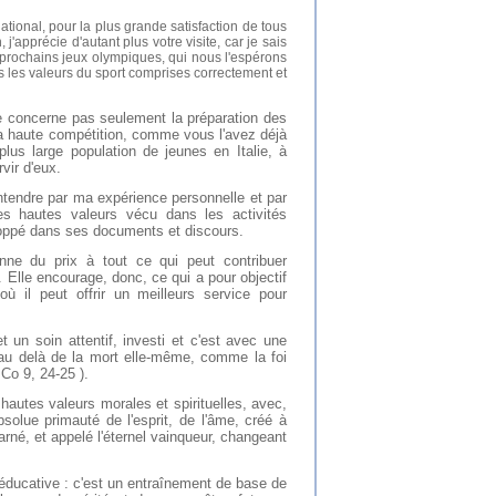
ational, pour la plus grande satisfaction de tous
 j'apprécie d'autant plus votre visite, car je sais
prochains jeux olympiques, qui nous l'espérons
s les valeurs du sport comprises correctement et
e concerne pas seulement la préparation des
 la haute compétition, comme vous l'avez déjà
lus large population de jeunes en Italie, à
vir d'eux.
ntendre par ma expérience personnelle et par
s hautes valeurs vécu dans les activités
oppé dans ses documents et discours.
onne du prix à tout ce qui peut contribuer
Elle encourage, donc, ce qui a pour objectif
ù il peut offrir un meilleurs service pour
t un soin attentif, investi et c'est avec une
e au delà de la mort elle-même, comme la foi
 Co 9, 24-25 ).
hautes valeurs morales et spirituelles, avec,
bsolue primauté de l'esprit, de l'âme, créé à
arné, et appelé l'éternel vainqueur, changeant
 éducative : c'est un entraînement de base de