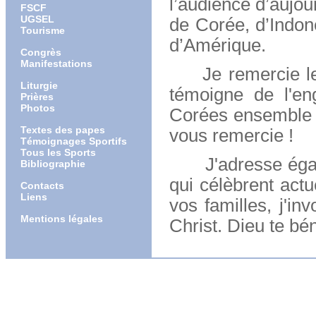
l’audience d’aujou
FSCF
UGSEL
de Corée, d’Indoné
Tourisme
d’Amérique.
Congrès
Manifestations
Je remercie les 
Liturgie
témoigne de l'en
Prières
Photos
Corées ensemble !
Textes des papes
vous remercie !
Témoignages Sportifs
Tous les Sports
J'adresse égalem
Bibliographie
qui célèbrent actu
Contacts
Liens
vos familles, j'in
Mentions légales
Christ. Dieu te bén