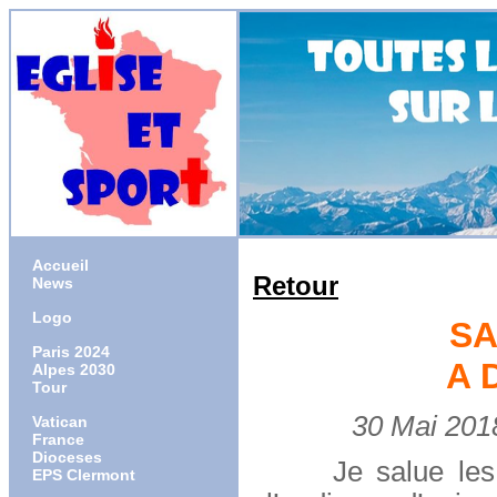
Accueil
Retour
News
Logo
SA
Paris 2024
A 
Alpes 2030
Tour
30 Mai 2018
Vatican
France
Dioceses
Je salue les pèl
EPS Clermont