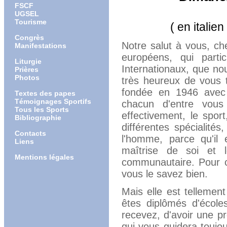
FSCF
UGSEL
Tourisme
( en italien 
Congrès
Notre salut à vous, c
Manifestations
européens, qui part
Liturgie
Internationaux, que n
Prières
Photos
très heureux de vous tr
fondée en 1946 avec 
Textes des papes
Témoignages Sportifs
chacun d'entre vous
Tous les Sports
effectivement, le sport
Bibliographie
différentes spécialité
Contacts
l'homme, parce qu'il 
Liens
maîtrise de soi et le
Mentions légales
communautaire. Pour ce
vous le savez bien.
Mais elle est telleme
êtes diplômés d'école
recevez, d'avoir une pr
qui vous guidera toujou