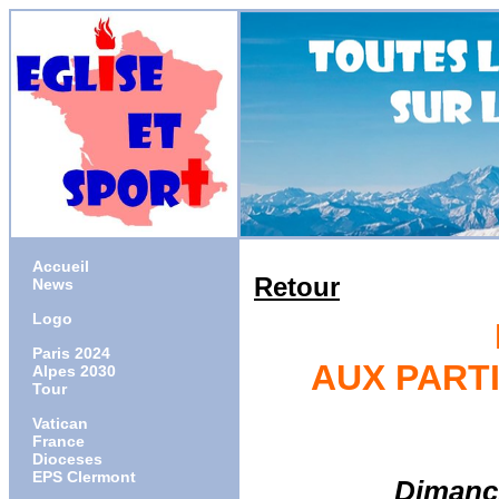
Accueil
Retour
News
Logo
Paris 2024
AUX PARTI
Alpes 2030
Tour
Vatican
France
Dioceses
EPS Clermont
Dimanc