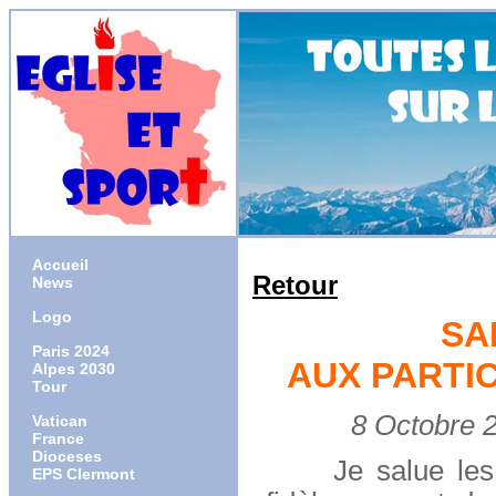
Accueil
Retour
News
Logo
SA
Paris 2024
AUX PARTI
Alpes 2030
Tour
8 Octobre 20
Vatican
France
Dioceses
Je salue les pèl
EPS Clermont