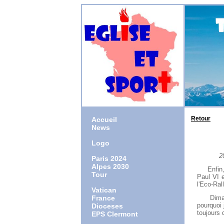
Retour
Accueil
News
Logo
20 Sep
Paris 2024
Alpes 2030
Enfin, je
Tour
Paul VI e
l'Eco-Ral
Vatican
France
Dimanche
pourquoi
Dioceses
toujours 
EPS Clermont