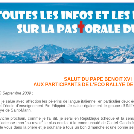
SALUT DU PAPE BENOIT XVI
AUX PARTICIPANTS DE L'ECO RALLYE DE
tembre 2009 :
 salue avec affection les pèlerins de langue italienne, en particulier deux éc
t l’école d’enseignement Pie Filippini. Je salue également le groupe d'UNIT
lye de Saint-Marin.
 prochain, comme je l'ai dit, je serai en République tchèque et la semain
 j'adresse mon "au revoir" le plus cordial à la communauté de Castel Gandol
de vous dans la prière et je souhaite à tous un bon dimanche et une bonne s