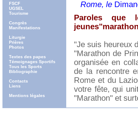
Rome, le
Diman
FSCF
UGSEL
Tourisme
Paroles que 
Congrès
jeunes"marathoni
Manifestations
Liturgie
Prières
"Je suis heureux d
Photos
"Marathon de Prin
Textes des papes
organisée en coll
Témoignages Sportifs
Tous les Sports
de la rencontre 
Bibliographie
Rome et du Lazio.
Contacts
Liens
votre fête, qui un
Mentions légales
"Marathon" et surt