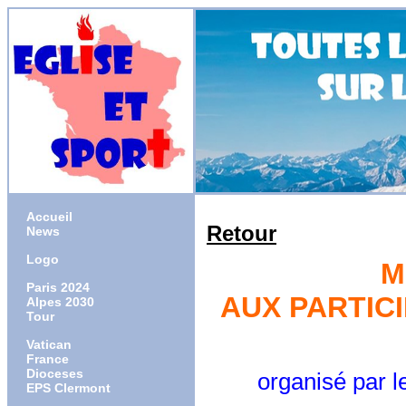
Accueil
Retour
News
Logo
M
Paris 2024
AUX PARTIC
Alpes 2030
Tour
Vatican
France
Dioceses
organisé par les 
EPS Clermont