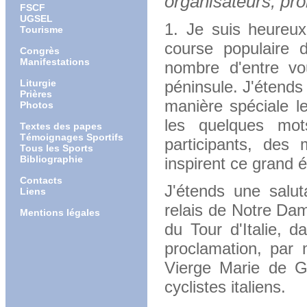
organisateurs, prom
FSCF
UGSEL
1. Je suis heureux
Tourisme
course populaire 
Congrès
Manifestations
nombre d'entre vo
Liturgie
péninsule. J'étends
Prières
manière spéciale l
Photos
les quelques mot
Textes des papes
Témoignages Sportifs
participants, des
Tous les Sports
Bibliographie
inspirent ce grand 
Contacts
J'étends une salut
Liens
relais de Notre Da
Mentions légales
du Tour d'Italie, 
proclamation, par 
Vierge Marie de Gh
cyclistes italiens.