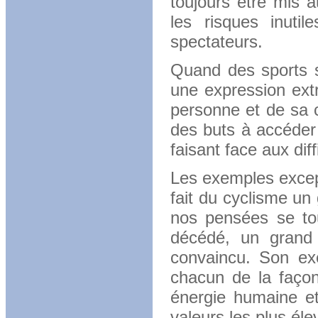
toujours être mis a
les risques inuti
spectateurs.
Quand des sports s
une expression extr
personne et de sa c
des buts à accéder 
faisant face aux dif
Les exemples except
fait du cyclisme un
nos pensées se tou
décédé, un grand 
convaincu. Son ex
chacun de la façon
énergie humaine et 
valeurs les plus éle