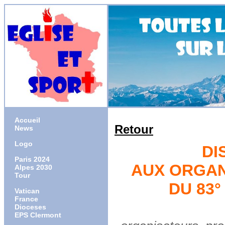
Accueil
Retour
News
Logo
DI
Paris 2024
AUX ORGAN
Alpes 2030
Tour
DU 83°
Vatican
France
Dioceses
Distingués
EPS Clermont