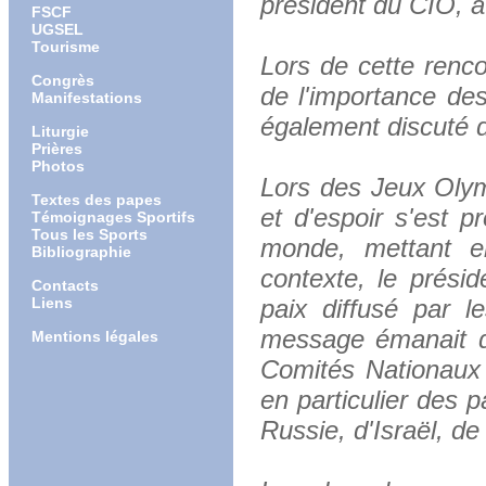
président du CIO, a
FSCF
UGSEL
Tourisme
Lors de cette renc
Congrès
de l'importance des
Manifestations
également discuté d
Liturgie
Prières
Photos
Lors des Jeux Olym
Textes des papes
et d'espoir s'est p
Témoignages Sportifs
Tous les Sports
monde, mettant e
Bibliographie
contexte, le prés
Contacts
Liens
paix diffusé par l
message émanait de
Mentions légales
Comités Nationaux 
en particulier des 
Russie, d'Israël, de