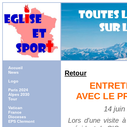
Accueil
Retour
News
Logo
ENTRET
Paris 2024
AVEC LE P
Alpes 2030
Tour
14 juin 20
Vatican
France
Dioceses
Lors d'une visite
EPS Clermont