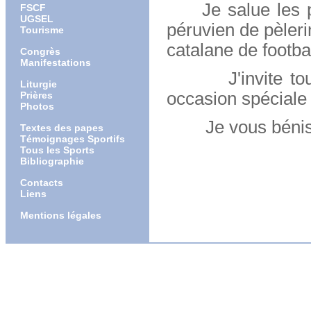
Je salue les pèl
FSCF
UGSEL
péruvien de pèleri
Tourisme
catalane de footbal
Congrès
Manifestations
J'invite tout l
Liturgie
occasion spéciale 
Prières
Photos
Je vous bénis d
Textes des papes
Témoignages Sportifs
Tous les Sports
Bibliographie
Contacts
Liens
Mentions légales