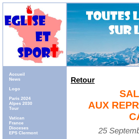
Accueil
Retour
News
Logo
SAL
Paris 2024
AUX REPR
Alpes 2030
Tour
C
Vatican
France
Dioceses
25 Septembre
EPS Clermont