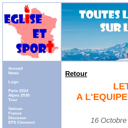
Accueil
Retour
News
Logo
LE
Paris 2024
A L'EQUIP
Alpes 2030
Tour
Vatican
France
Dioceses
16 Octobre 2
EPS Clermont