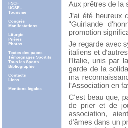
Aux prêtres de la 
FSCF
UGSEL
Tourisme
J'ai été heureux 
Congrès
"Guirlande d'hon
Manifestations
promotion significa
Liturgie
Prières
Je regarde avec s
Photos
italiens et d'autre
Textes des papes
Témoignages Sportifs
l'Italie, unis par 
Tous les Sports
Bibliographie
garde de la solida
Contacts
ma reconnaissanc
Liens
l'Association en f
Mentions légales
C'est beau que, pa
de prier et de jo
association, aie
d'âmes dans un pro