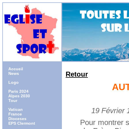
Accueil
Retour
News
Logo
AUT
Paris 2024
Alpes 2030
Tour
19 Février 19
Vatican
France
Dioceses
Pour montrer son 
EPS Clermont