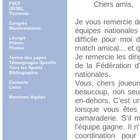
Chers amis,
FSCF
UGSEL
Tourisme
Je vous remercie de
Congrès
Manifestations
équipes nationales 
difficile pour moi
Liturgie
Prières
match amical... et qu
Photos
Je remercie les dir
Textes des papes
Témoignages Sportifs
de la Fédération d
Tous les Sports
Bibliographie
nationales.
Vous, chers joueur
Contacts
Liens
beaucoup, non seul
Mentions légales
en-dehors. C'est un
lorsque vous êtes s
camaraderie. S'il 
l'équipe gagne. Il n
coordination pour