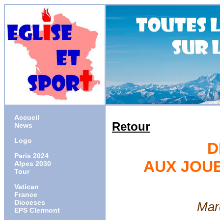
Accueil
Retour
News
Logo
D
Paris 2024
AUX JOUE
Alpes 2030
Tour
Vatican
France
Dioceses
Mardi 13 
EPS Clermont