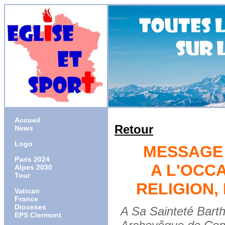
Accueil
Retour
News
Logo
MESSAGE 
Paris 2024
A L'OCC
Alpes 2030
Tour
RELIGION, 
Vatican
France
Dioceses
A Sa Sainteté Barth
EPS Clermont