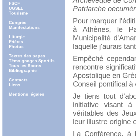
Archevêque de Cons
FSCF
Patriarche oecumé
UGSEL
Tourisme
Pour marquer l'édit
Congrès
Manifestations
à Athènes, le Pa
Municipalité d'Ama
Liturgie
Prières
laquelle j'aurais tan
Photos
Textes des papes
Empêché cependant
Témoignages Sportifs
rencontre signific
Tous les Sports
Bibliographie
Apostolique en Grè
Contacts
Conseil pontifical 
Liens
Mentions légales
Je tiens tout d'ab
initiative visant 
véritables des Jeu
leur illustre origine
La Conférence, à l